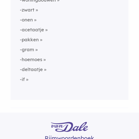
-zwart
-onen
-acetaatje
-pakken
-gram
-hoemoes
-deltaatje
-if
Rijmwoordenboek