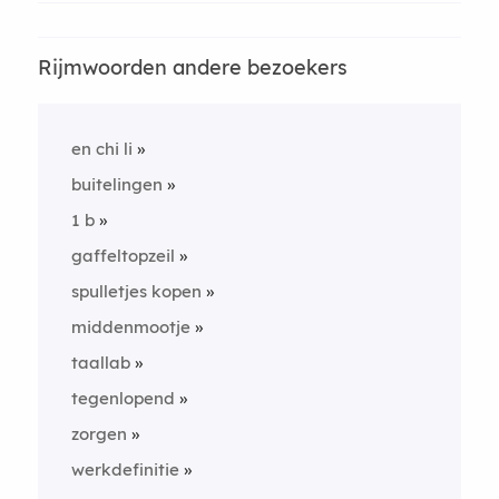
Rijmwoorden andere bezoekers
en chi li
buitelingen
1 b
gaffeltopzeil
spulletjes kopen
middenmootje
taallab
tegenlopend
zorgen
werkdefinitie