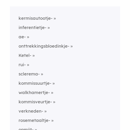
kermisautootje-
inferentietje-
ae-
onttrekkingsbloedinkje-
Ketel-
rui-
sclerema-
kommissuurtje-
walkhamertje-
kommisveurtje-
verkneden-
rosemetaaltje-
opmijt-