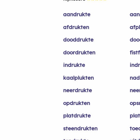
aandrukte
aan
afdrukten
afp
dooddrukte
doo
doordrukten
fist
indrukte
ind
kaalplukten
nad
neerdrukte
nee
opdrukten
ops
platdrukte
pla
steendrukten
toe