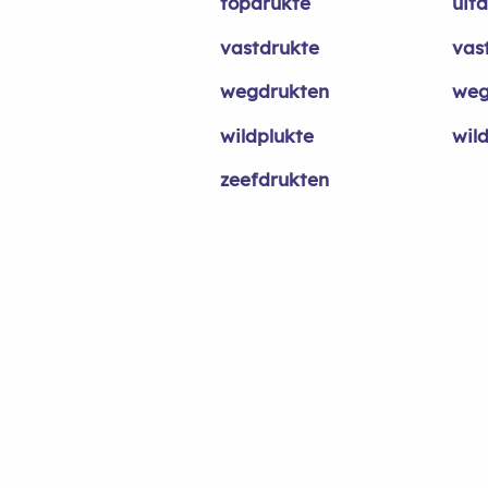
topdrukte
uit
vastdrukte
vas
wegdrukten
weg
wildplukte
wil
zeefdrukten