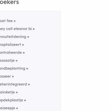
oekers
aat fee
hey call eleanor bi
nnuiteitslening
haptalizeert
ontraheerde
assaatje
andbeplanting
osseer
eherintegreerd
rainéetje
apdekplaatje
leizeepje