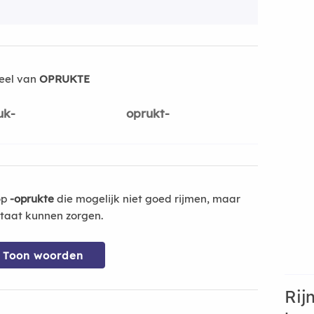
eel van
OPRUKTE
uk-
oprukt-
op
-oprukte
die mogelijk niet goed rijmen, maar
ltaat kunnen zorgen.
Toon woorden
Rij