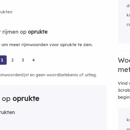
d
rukten
k
c
 rijmen op
oprukte
om meer rijmwoorden voor oprukte te zien.
Woo
1
2
3
4
me
ijmwoordenlijst en geen woordbetekenis of uitleg.
Vind 
Scrab
n op
oprukte
begin
rukten
k
v