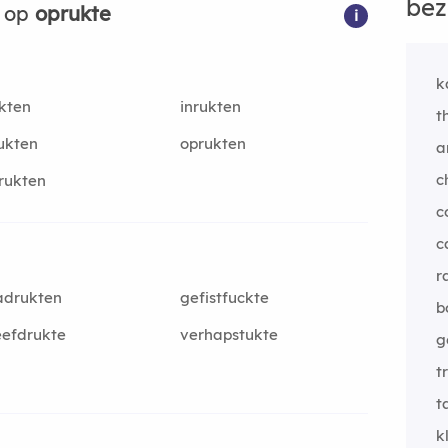
bez
n op
oprukte
i
k
kten
inrukten
t
ukten
oprukten
a
c
rukten
c
c
r
adrukten
gefistfuckte
b
efdrukte
verhapstukte
g
t
t
k