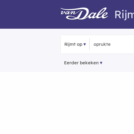
Rij
Rijmt op
Eerder bekeken