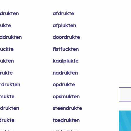
drukten
afdrukte
lukte
afplukten
ddrukten
doordrukte
fuckte
fistfuckten
rukten
kaalplukte
rukte
nadrukten
rdrukten
opdrukte
mukte
opsmukten
tdrukten
steendrukte
drukte
toedrukten