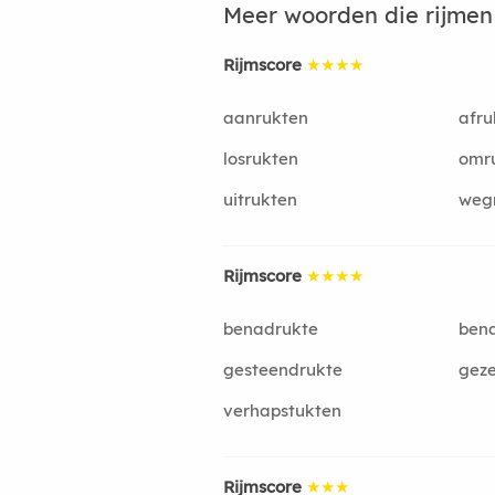
Meer woorden die rijme
Rijmscore
★★★★
aanrukten
afru
losrukten
omr
uitrukten
weg
Rijmscore
★★★★
benadrukte
ben
gesteendrukte
geze
verhapstukten
Rijmscore
★★★