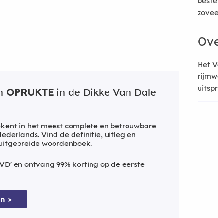
beste
zoveel
Ove
Het V
rijmw
uitsp
an
OPRUKTE
in de Dikke Van Dale
kent in het meest complete en betrouwbare
derlands. Vind de definitie, uitleg en
 uitgebreide woordenboek.
VD' en ontvang 99% korting op de eerste
n >