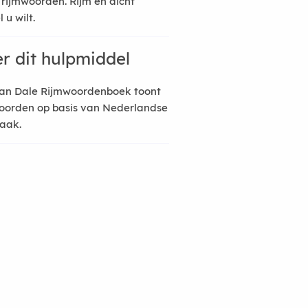
 rijmwoorden. Rijm en dicht
 u wilt.
r dit hulpmiddel
an Dale Rijmwoordenboek toont
oorden op basis van Nederlandse
raak.