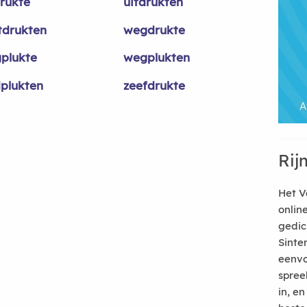
drukte
uitdrukten
tdrukten
wegdrukte
plukte
wegplukten
dplukten
zeefdrukte
Rij
Het V
onlin
gedic
Sinte
eenvo
spree
in, e