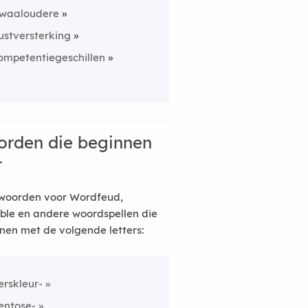
waaloudere
ustversterking
ompetentiegeschillen
rden die beginnen
t
woorden voor Wordfeud,
ble en andere woordspellen die
nen met de volgende letters:
erskleur-
entose-