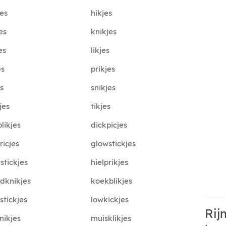
jes
hikjes
es
knikjes
es
likjes
es
prikjes
es
snikjes
jes
tikjes
blikjes
dickpicjes
ricjes
glowstickjes
stickjes
hielprikjes
dknikjes
koekblikjes
tstickjes
lowkickjes
Rij
ikjes
muisklikjes