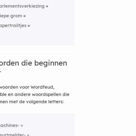
arlementsverkiezing
iepe grom
apertrailtjes
rden die beginnen
t
woorden voor Wordfeud,
ble en andere woordspellen die
nen met de volgende letters:
achines-
eurtmelder-