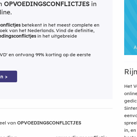
an
OPVOEDINGSCONFLICTJES
in
ine.
nflictjes
betekent in het meest complete en
ek van het Nederlands. Vind de definitie,
dingsconflictjes
in het uitgebreide
VD' en ontvang 99% korting op de eerste
Rij
n >
Het V
onlin
gedic
Sinte
eenvo
eel van
OPVOEDINGSCONFLICTJES
spree
in, e