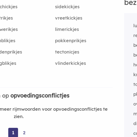
bez
chickjes
sidekickjes
trikjes
vreetkickjes
l
werikjes
limerickjes
r
blikjes
pokkenprikjes
b
denprikjes
tectonicjes
b
gblikjes
vlinderkickjes
h
k
t
p
n op
opvoedingsconflictjes
o
eer rijmwoorden voor opvoedingsconflictjes te
m
zien.
d
1
2
c