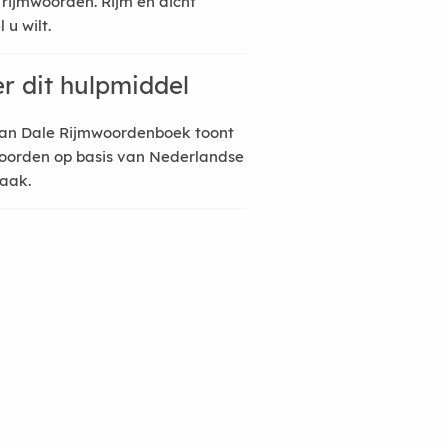
 rijmwoorden. Rijm en dicht
 u wilt.
r dit hulpmiddel
an Dale Rijmwoordenboek toont
oorden op basis van Nederlandse
raak.