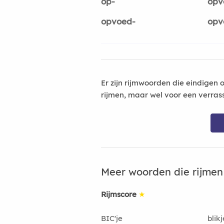
op-
opv
opvoed-
opv
Er zijn rijmwoorden die eindigen 
rijmen, maar wel voor een verras
Meer woorden die rijme
Rijmscore
★
BIC'je
blikj