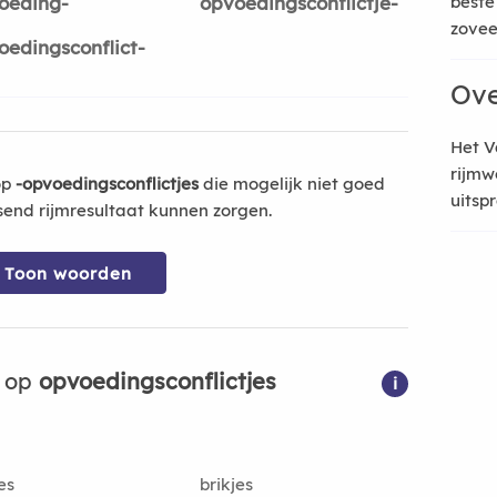
oeding-
opvoedingsconflictje-
beste
zoveel
oedingsconflict-
Ove
Het V
rijmw
op
-opvoedingsconflictjes
die mogelijk niet goed
uitsp
send rijmresultaat kunnen zorgen.
Toon woorden
n op
opvoedingsconflictjes
i
es
brikjes