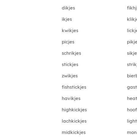
dikjes
fikh
ikjes
klikj
kwikjes
lickj
picjes
pikj
schrikjes
sikj
stickjes
strik
zwikjes
bier
fishstickjes
gast
havikjes
heat
highkickjes
hoof
lachkickjes
ligh
midkickjes
monn