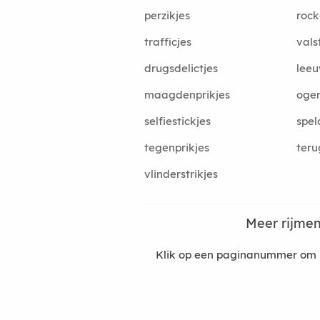
perzikjes
rock
trafficjes
vals
drugsdelictjes
leeu
maagdenprikjes
ogen
selfiestickjes
spel
tegenprikjes
teru
vlinderstrikjes
Meer rijme
Klik op een paginanummer om m