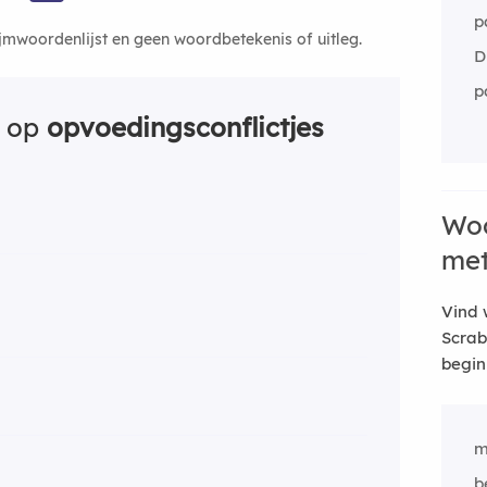
p
ijmwoordenlijst en geen woordbetekenis of uitleg.
D
p
n op
opvoedingsconflictjes
Woo
me
Vind 
Scrab
begin
m
b