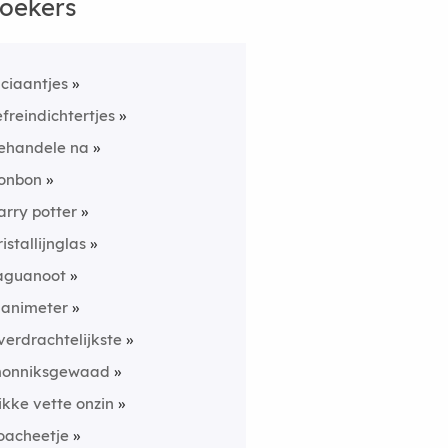
oekers
uciaantjes
efreindichtertjes
ehandele na
onbon
arry potter
ristallijnglas
aguanoot
lanimeter
verdrachtelijkste
onniksgewaad
ikke vette onzin
oacheetje