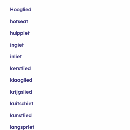
Hooglied
hotseat
hulppiet
ingiet
inliet
kerstlied
klaaglied
krijgslied
kuitschiet
kunstlied
langspriet