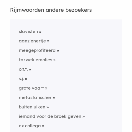
Rijmwoorden andere bezoekers
slavisten
aanzienertje
meegeprofiteerd
tarwekiemolies
o.t.t.
s.j.
grote vaart
metastatischer
buitenluiken
iemand voor de broek geven
ex collega