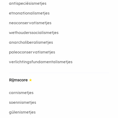
antispeciësismetjes
etnonationalismetjes
neoconservatismetjes
wethouderssocialismetjes
anarcholiberalismetjes
paleoconservatismetjes
verlichtingsfundamentalismetjes
Rijmscore
★
carnismetjes
soennismetjes
gülenismetjes