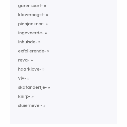
garensoort-
klaveroogst-
piepjanknor-
ingevoerde-
inhuisde-
exfolierende-
reva-
haarklove-
viv-
skafandertje-
knirp-
sluiernevel-