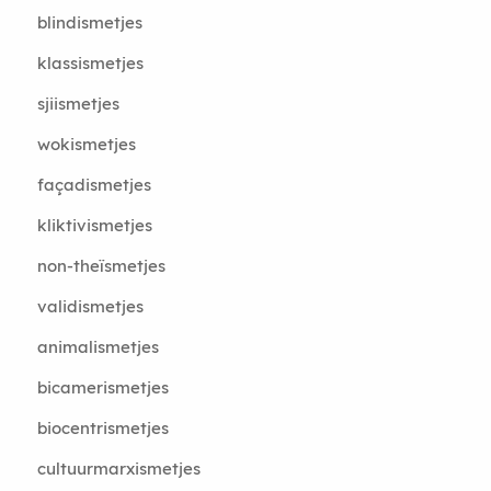
blindismetjes
klassismetjes
sjiismetjes
wokismetjes
façadismetjes
kliktivismetjes
non-theïsmetjes
validismetjes
animalismetjes
bicamerismetjes
biocentrismetjes
cultuurmarxismetjes