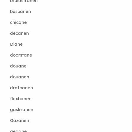
bruidstranen
busbanen
chicane
decanen
Diane
doorstane
douane
douanen
drafbanen
flexbanen
gaskranen
Gazanen
gedane