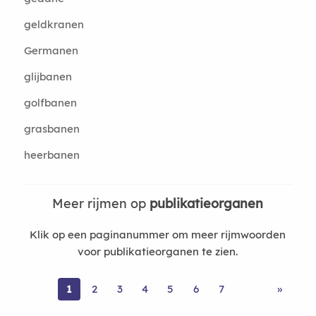
geldkranen
Germanen
glijbanen
golfbanen
grasbanen
heerbanen
Meer rijmen op
publikatieorganen
Klik op een paginanummer om meer rijmwoorden
voor publikatieorganen te zien.
1
2
3
4
5
6
7
»