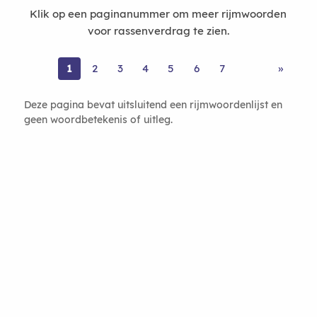
Klik op een paginanummer om meer rijmwoorden
voor rassenverdrag te zien.
1
2
3
4
5
6
7
»
Deze pagina bevat uitsluitend een rijmwoordenlijst en
geen woordbetekenis of uitleg.