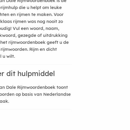
an Dale Rijmwoordenboek is de
erijmhulp die u helpt om leuke
hten en rijmen te maken. Voor
rklaas rijmen was nog nooit zo
udig! Vul een woord, naam,
kwoord, gezegde of uitdrukking
n het rijmwoordenboek geeft u de
 rijmwoorden. Rijm en dicht
 u wilt.
r dit hulpmiddel
an Dale Rijmwoordenboek toont
oorden op basis van Nederlandse
raak.