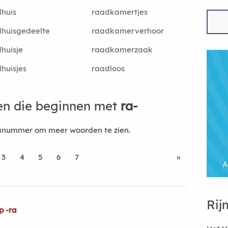
huis
raadkamertjes
huisgedeelte
raadkamerverhoor
huisje
raadkamerzaak
huisjes
raadloos
n die beginnen met
ra-
nanummer om meer woorden te zien.
3
4
5
6
7
»
Rij
p -ra