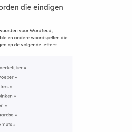
rden die eindigen
woorden voor Wordfeud,
ble en andere woordspellen die
gen op de volgende letters:
merkelijker
Poeper
sters
pinken
en
aardse
Amuts