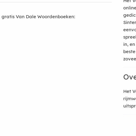
Het V
onlin
gedic
 gratis Van Dale Woordenboeken:
Sinte
eenvo
spree
in, e
beste
zoveel
Ove
Het V
rijmw
uitsp