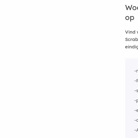
Woo
op
Vind 
Scrab
eindi
-
-
-
-
-
-
-