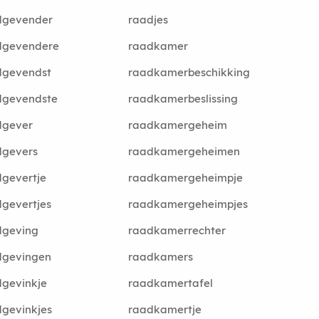
dgevender
raadjes
dgevendere
raadkamer
dgevendst
raadkamerbeschikking
dgevendste
raadkamerbeslissing
dgever
raadkamergeheim
dgevers
raadkamergeheimen
gevertje
raadkamergeheimpje
gevertjes
raadkamergeheimpjes
dgeving
raadkamerrechter
dgevingen
raadkamers
gevinkje
raadkamertafel
gevinkjes
raadkamertje