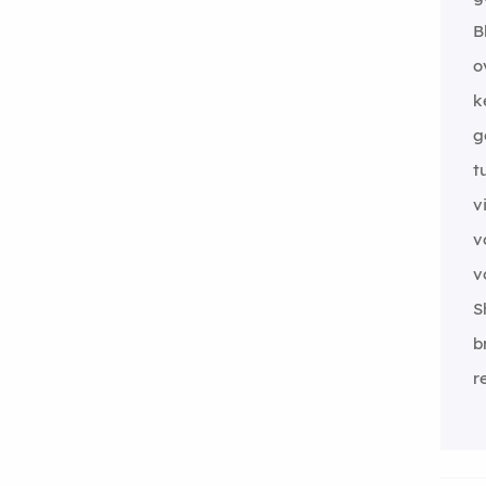
B
o
k
g
t
v
v
v
S
b
r