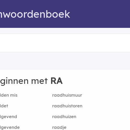
mwoordenboek
eginnen met
RA
dden mis
raadhuismuur
ddet
raadhuistoren
dgevend
raadhuizen
dgevende
raadje