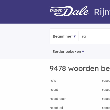
Rij
Begint met
Eerder bekeken
9478 woorden b
ra's
raa
raad
raa
raad aan
raa
raad af
raa