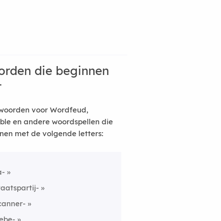
rden die beginnen
t
woorden voor Wordfeud,
ble en andere woordspellen die
nen met de volgende letters:
a-
taatspartij-
canner-
ebe-