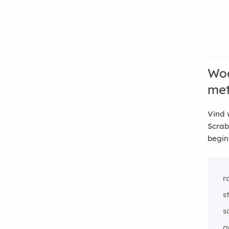
Woo
me
Vind 
Scrab
begin
r
s
s
g