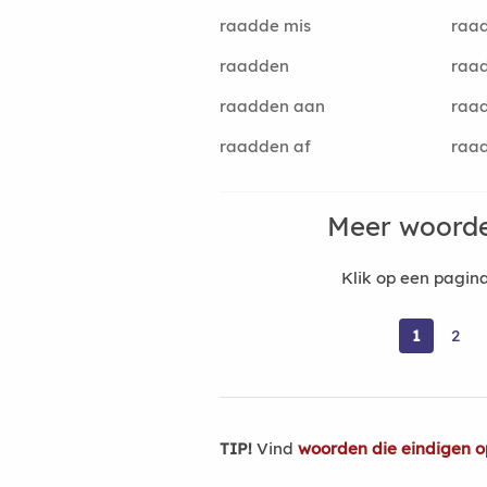
raadde mis
raad
raadden
raad
raadden aan
raad
raadden af
raad
Meer woorde
Klik op een pagi
1
2
TIP!
Vind
woorden die eindigen o