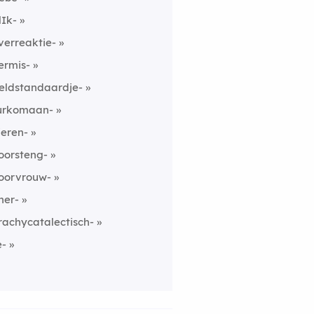
lIk-
verreaktie-
ermis-
eldstandaardje-
urkomaan-
ieren-
oorsteng-
oorvrouw-
her-
rachycatalectisch-
e-