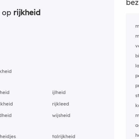
bez
n op
rijkheid
m
m
v
b
l
jkheid
p
p
nheid
ijlheid
s
nkheid
rijkleed
k
dheid
wijsheid
m
a
h
kheidjes
talrijkheid