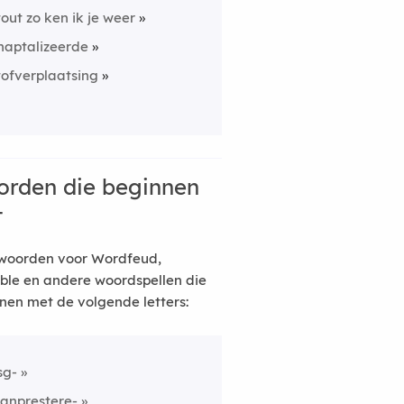
tout zo ken ik je weer
haptalizeerde
tofverplaatsing
rden die beginnen
t
woorden voor Wordfeud,
ble en andere woordspellen die
nen met de volgende letters:
jsg-
anprestere-