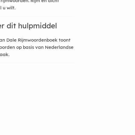
 rijmwoorden. Rijm en dicht
 u wilt.
r dit hulpmiddel
an Dale Rijmwoordenboek toont
oorden op basis van Nederlandse
raak.