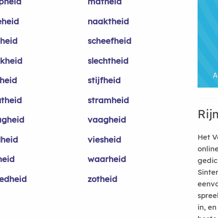
pheid
matheid
heid
naaktheid
theid
scheefheid
nkheid
slechtheid
lheid
stijfheid
utheid
stramheid
Rij
agheid
vaagheid
Het V
lheid
viesheid
onlin
heid
waarheid
gedic
Sinte
edheid
zotheid
eenvo
spree
in, e