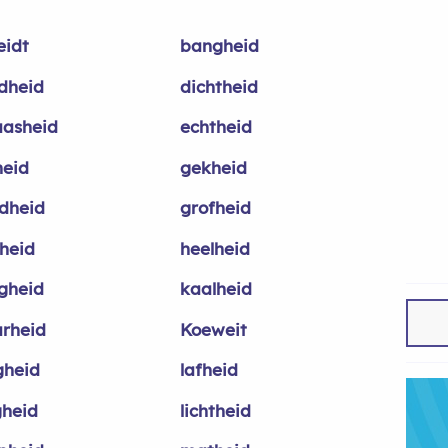
eidt
bangheid
ndheid
dichtheid
asheid
echtheid
heid
gekheid
dheid
grofheid
fheid
heelheid
gheid
kaalheid
arheid
Koeweit
gheid
lafheid
gheid
lichtheid