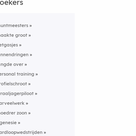
oekers
untmeesters
aakte groot
etgasjes
innendringen
angde over
ersonal training
rofielschroot
traaljagerpiloot
arveelwerk
oedrer zoon
genesie
ardloopwedstrijden