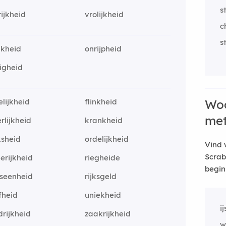
s
rijkheid
vrolijkheid
c
s
ijkheid
onrijpheid
jigheid
elijkheid
flinkheid
Woo
me
rlijkheid
krankheid
ksheid
ordelijkheid
Vind 
Scrab
erijkheid
riegheide
begin
kseenheid
rijksgeld
jfheid
uniekheid
i
drijkheid
zaakrijkheid
w