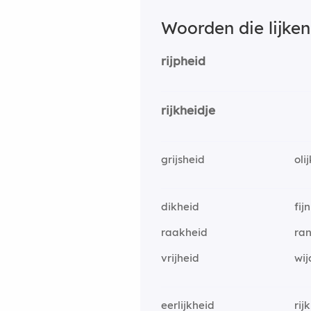
Woorden die lijke
rijpheid
rijkheidje
grijsheid
oli
dikheid
fij
raakheid
ra
vrijheid
wij
eerlijkheid
rij