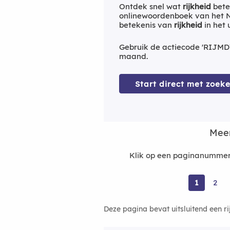
Ontdek snel wat
rijkheid
bete
onlinewoordenboek van het Ne
betekenis van
rijkheid
in het
Gebruik de actiecode 'RIJMD
maand.
Start direct met zoeke
Meer
Klik op een paginanummer 
1
2
Deze pagina bevat uitsluitend een r