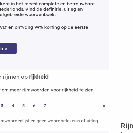
kent in het meest complete en betrouwbare
derlands. Vind de definitie, uitleg en
 uitgebreide woordenboek.
VD' en ontvang 99% korting op de eerste
n >
 rijmen op
rijkheid
om meer rijmwoorden voor rijkheid te zien.
3
4
5
6
7
»
ijmwoordenlijst en geen woordbetekenis of uitleg.
Rij