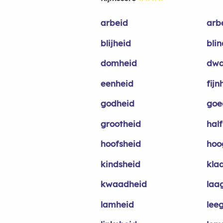
arbeid
arb
blijheid
bli
domheid
dwa
eenheid
fijn
godheid
goe
grootheid
hal
hoofsheid
hoo
kindsheid
kla
kwaadheid
laa
lamheid
lee