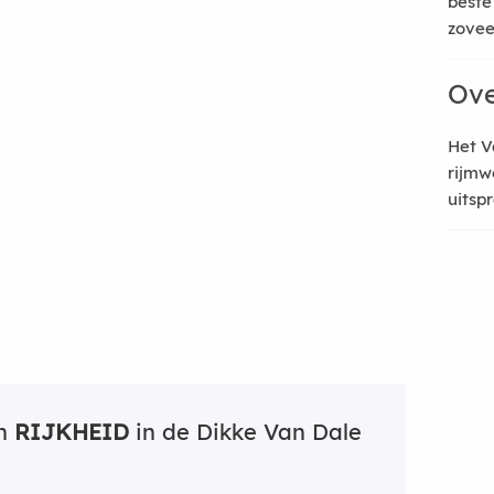
beste
zoveel
Ove
Het V
rijmw
uitsp
an
RIJKHEID
in de Dikke Van Dale