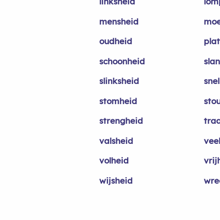
linksheid
lom
mensheid
moe
oudheid
pla
schoonheid
sla
slinksheid
sne
stomheid
sto
strengheid
tra
valsheid
vee
volheid
vrij
wijsheid
wre