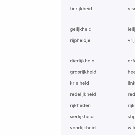
tinrijkheid
vis
gelijkheid
lel
rijpheidje
vri
dierlijkheid
erf
grasrijkheid
hee
krielheid
lin
redelijkheid
red
rijkheden
rij
sierlijkheid
sti
voorlijkheid
wil