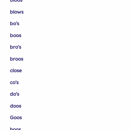
blows
bo's
boos
bro's
broos
close
co's
do's
doos
Goos
hoos