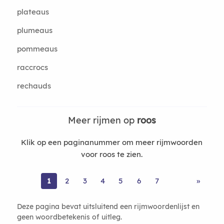
plateaus
plumeaus
pommeaus
raccrocs
rechauds
Meer rijmen op
roos
Klik op een paginanummer om meer rijmwoorden
voor roos te zien.
1
2
3
4
5
6
7
»
Deze pagina bevat uitsluitend een rijmwoordenlijst en
geen woordbetekenis of uitleg.