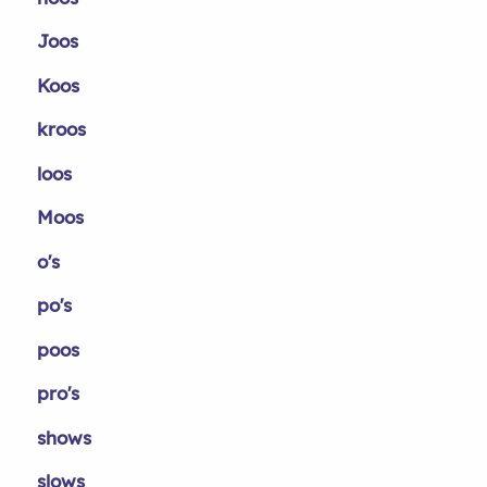
Joos
Koos
kroos
loos
Moos
o's
po's
poos
pro's
shows
slows