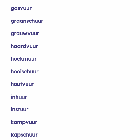
gasvuur
graanschuur
grauwvuur
haardvuur
hoekmuur
hooischuur
houtvuur
inhuur
instuur
kampvuur
kapschuur