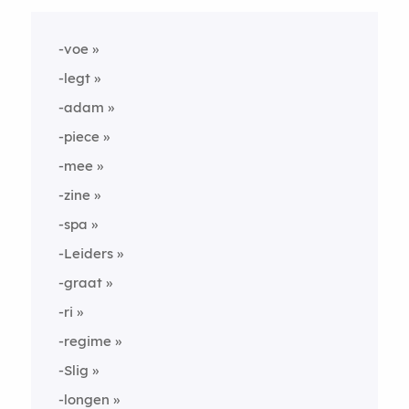
-voe
-legt
-adam
-piece
-mee
-zine
-spa
-Leiders
-graat
-ri
-regime
-Slig
-longen