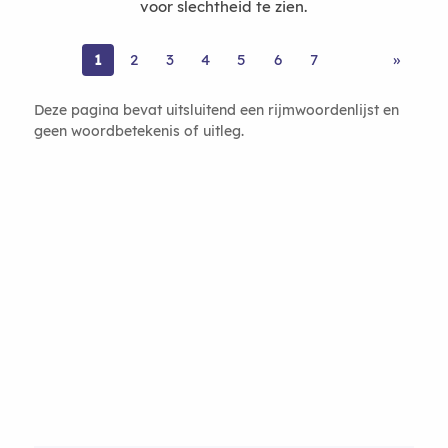
voor slechtheid te zien.
1
2
3
4
5
6
7
»
Deze pagina bevat uitsluitend een rijmwoordenlijst en
geen woordbetekenis of uitleg.