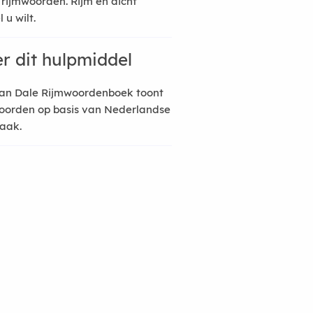
 rijmwoorden. Rijm en dicht
 u wilt.
r dit hulpmiddel
an Dale Rijmwoordenboek toont
oorden op basis van Nederlandse
raak.