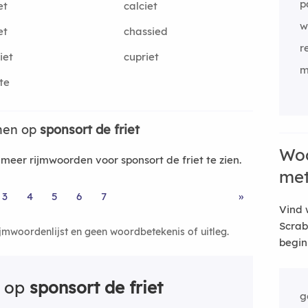
p
et
calciet
w
et
chassied
r
iet
cupriet
m
te
men op
sponsort de friet
Woo
eer rijmwoorden voor sponsort de friet te zien.
me
3
4
5
6
7
»
Vind 
Scrab
ijmwoordenlijst en geen woordbetekenis of uitleg.
begin
n op
sponsort de friet
g