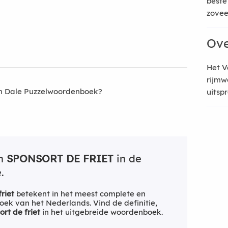
beste
zoveel
Ove
Het V
rijmw
an Dale Puzzelwoordenboek?
uitsp
an
SPONSORT DE FRIET
in de
.
riet
betekent in het meest complete en
ek van het Nederlands. Vind de definitie,
ort de friet
in het uitgebreide woordenboek.