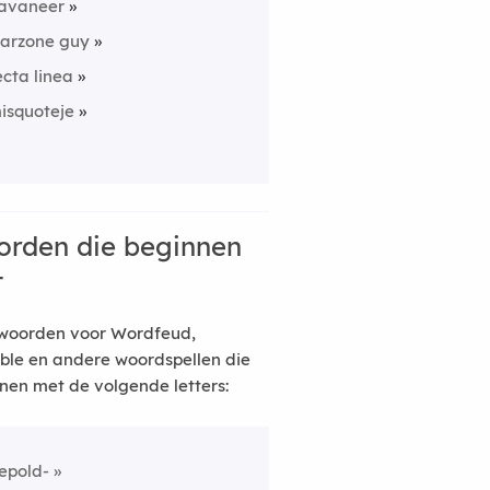
avaneer
arzone guy
ecta linea
isquoteje
rden die beginnen
t
woorden voor Wordfeud,
ble en andere woordspellen die
nen met de volgende letters:
epold-