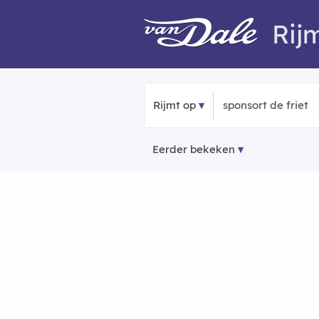
Rij
Rijmt op
Eerder bekeken