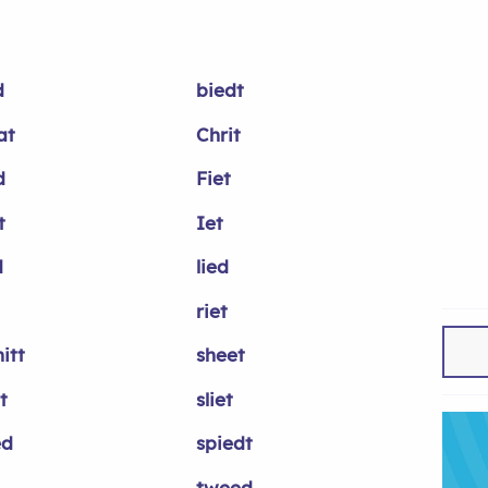
d
biedt
at
Chrit
d
Fiet
t
Iet
d
lied
riet
itt
sheet
t
sliet
ed
spiedt
tweed