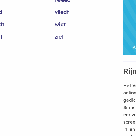
d
vliedt
dt
wiet
t
ziet
Rij
Het V
onlin
gedic
Sinte
eenvo
spree
in, e