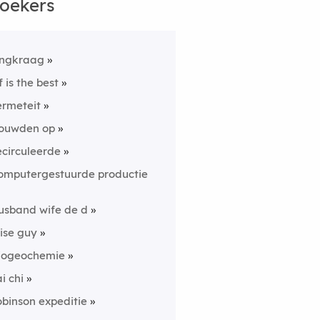
oekers
ingkraag
f is the best
ermeteit
ouwden op
ecirculeerde
omputergestuurde productie
usband wife de d
ise guy
iogeochemie
ai chi
obinson expeditie