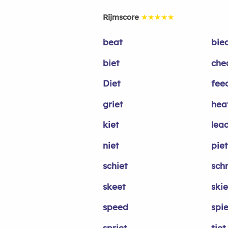
Rijmscore
★★★★★
beat
bie
biet
che
Diet
fee
griet
hea
kiet
lea
niet
piet
schiet
schn
skeet
skie
speed
spi
spriet
tiet