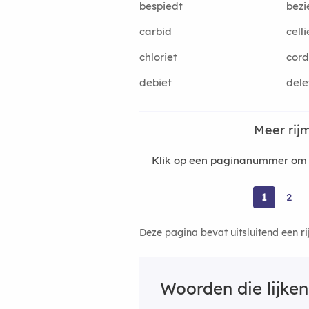
bespiedt
bezi
carbid
celli
chloriet
cord
debiet
dele
Meer rij
Klik op een paginanummer om m
1
2
Deze pagina bevat uitsluitend een r
Woorden die lijke