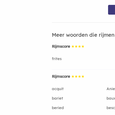
Meer woorden die rijme
Rijmscore
★★★★
frites
Rijmscore
★★★★
acquit
Anie
bariet
baux
beried
besc