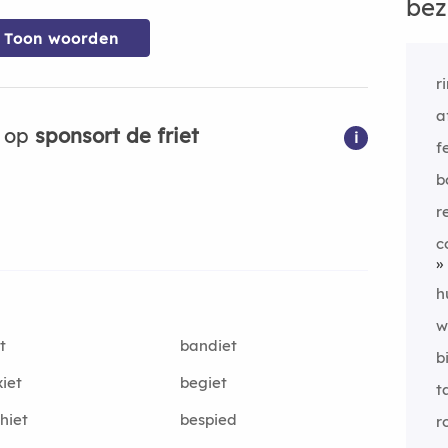
bez
Toon woorden
r
a
n op
sponsort de friet
i
f
b
r
c
h
w
t
bandiet
b
iet
begiet
t
hiet
bespied
r