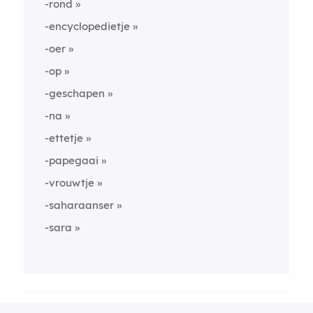
-rond
-encyclopedietje
-oer
-op
-geschapen
-na
-ettetje
-papegaai
-vrouwtje
-saharaanser
-sara