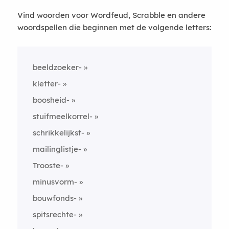
Vind woorden voor Wordfeud, Scrabble en andere
woordspellen die beginnen met de volgende letters:
beeldzoeker-
kletter-
boosheid-
stuifmeelkorrel-
schrikkelijkst-
mailinglistje-
Trooste-
minusvorm-
bouwfonds-
spitsrechte-