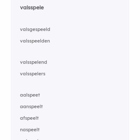
valsspele
valsgespeeld
valsspeelden
valsspelend
valsspelers
aalspeet
aanspeelt
afspeelt
naspeelt