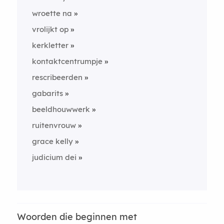
wroette na
vrolijkt op
kerkletter
kontaktcentrumpje
rescribeerden
gabarits
beeldhouwwerk
ruitenvrouw
grace kelly
judicium dei
Woorden die beginnen met