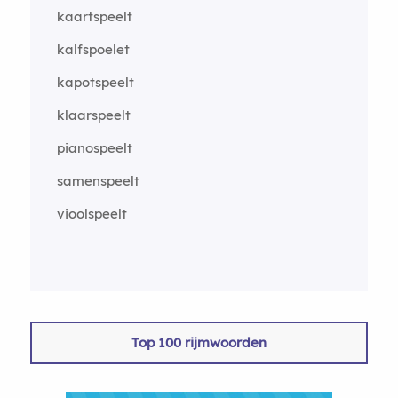
kaartspeelt
kalfspoelet
kapotspeelt
klaarspeelt
pianospeelt
samenspeelt
vioolspeelt
Top 100 rijmwoorden