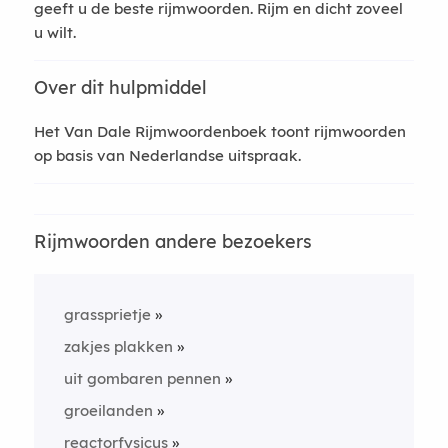
geeft u de beste rijmwoorden. Rijm en dicht zoveel
u wilt.
Over dit hulpmiddel
Het Van Dale Rijmwoordenboek toont rijmwoorden
op basis van Nederlandse uitspraak.
Rijmwoorden andere bezoekers
grassprietje
zakjes plakken
uit gombaren pennen
groeilanden
reactorfysicus