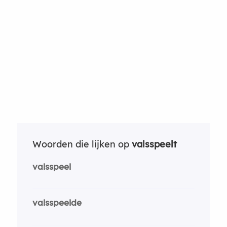
Woorden die lijken op
valsspeelt
valsspeel
valsspeelde