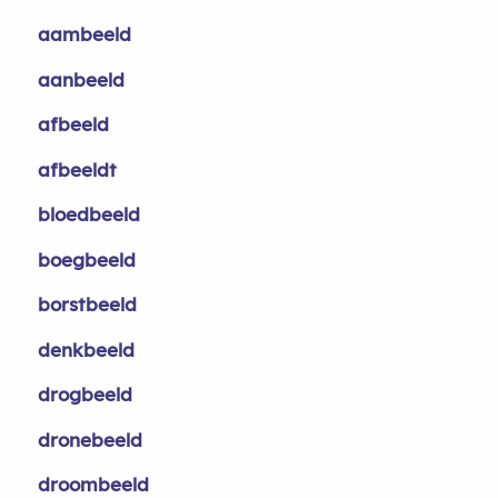
aambeeld
aanbeeld
afbeeld
afbeeldt
bloedbeeld
boegbeeld
borstbeeld
denkbeeld
drogbeeld
dronebeeld
droombeeld