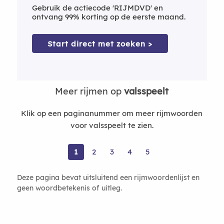
Gebruik de actiecode 'RIJMDVD' en
ontvang 99% korting op de eerste maand.
Start direct met zoeken >
Meer rijmen op
valsspeelt
Klik op een paginanummer om meer rijmwoorden
voor valsspeelt te zien.
1
2
3
4
5
Deze pagina bevat uitsluitend een rijmwoordenlijst en
geen woordbetekenis of uitleg.