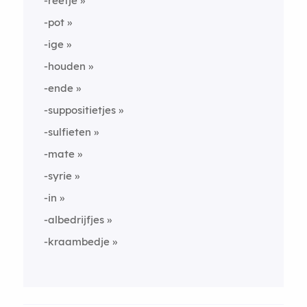
-reetje
-pot
-ige
-houden
-ende
-suppositietjes
-sulfieten
-mate
-syrie
-in
-albedrijfjes
-kraambedje