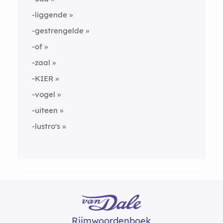
-liggende
-gestrengelde
-of
-zaal
-KIER
-vogel
-uiteen
-lustro's
Rijmwoordenboek