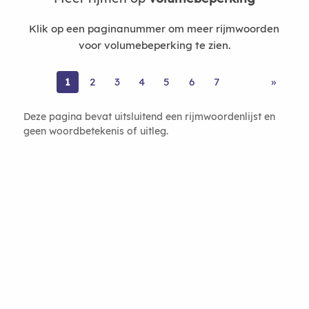
Klik op een paginanummer om meer rijmwoorden
voor volumebeperking te zien.
1
2
3
4
5
6
7
»
Deze pagina bevat uitsluitend een rijmwoordenlijst en
geen woordbetekenis of uitleg.