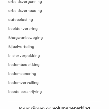
arbeidsvergunning
arbeidsverhouding
autobelasting
beeldenverering
Bhagwanbeweging
Bijbelvertaling
blisterverpakking
bodembedekking
bodemsanering
bodemvervuiling
boedelbeschrijving
Meer rijmen op
volumebeperking