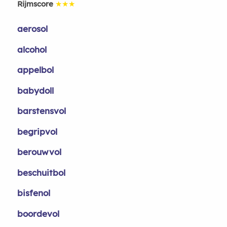
Rijmscore
★★★
aerosol
alcohol
appelbol
babydoll
barstensvol
begripvol
berouwvol
beschuitbol
bisfenol
boordevol