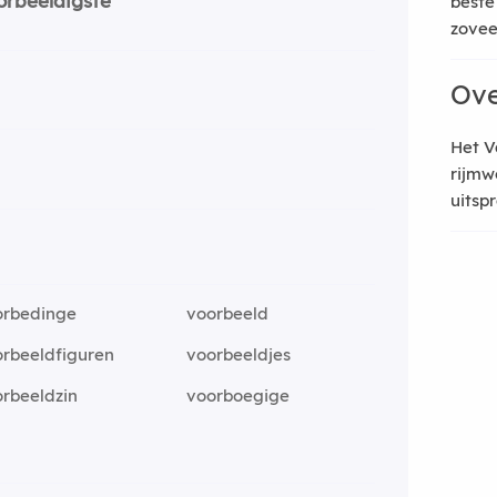
orbeeldigste
beste
zoveel
Ove
Het V
rijmw
uitsp
orbedinge
voorbeeld
rbeeldfiguren
voorbeeldjes
rbeeldzin
voorboegige