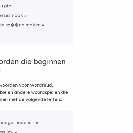
iu pi
ersesmaak
en sc��ne maken
rden die beginnen
t
woorden voor Wordfeud,
ble en andere woordspellen die
nen met de volgende letters:
andgesnedenst-
eruim-