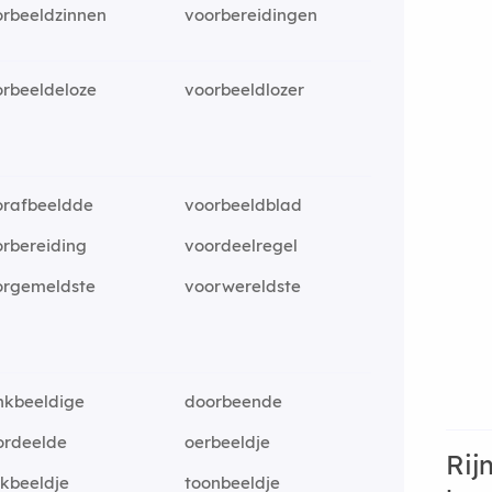
orbeeldzinnen
voorbereidingen
orbeeldeloze
voorbeeldlozer
orafbeeldde
voorbeeldblad
rbereiding
voordeelregel
orgemeldste
voorwereldste
nkbeeldige
doorbeende
ordeelde
oerbeeldje
Rij
kbeeldje
toonbeeldje