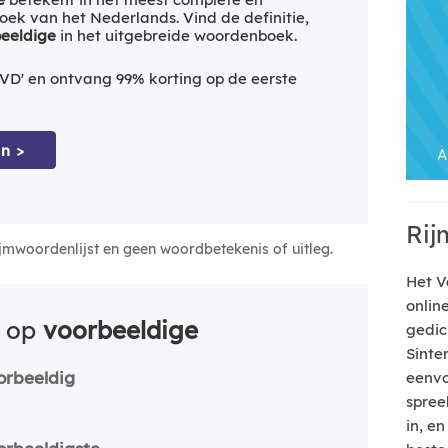
ek van het Nederlands. Vind de definitie,
eeldige
in het uitgebreide woordenboek.
VD' en ontvang 99% korting op de eerste
n >
Rij
ijmwoordenlijst en geen woordbetekenis of uitleg.
Het V
onlin
n op
voorbeeldige
gedic
Sinte
orbeeldig
eenvo
spree
in, e