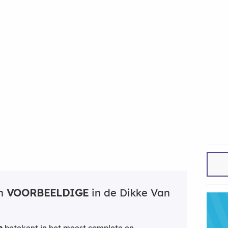
an
VOORBEELDIGE
in de Dikke Van
e
betekent in het meest complete en