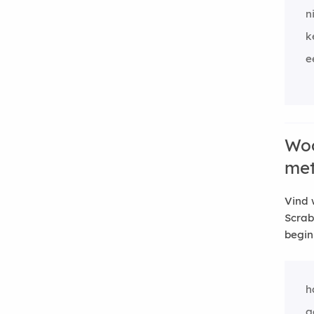
n
k
e
Woo
me
Vind 
Scrab
begin
h
g