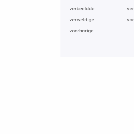
verbeeldde
ve
verweldige
vo
voorbarige