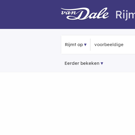
Rij
Rijmt op
Eerder bekeken