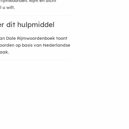
 rijmwoorden. Rijm en dicht
 u wilt.
r dit hulpmiddel
an Dale Rijmwoordenboek toont
oorden op basis van Nederlandse
raak.