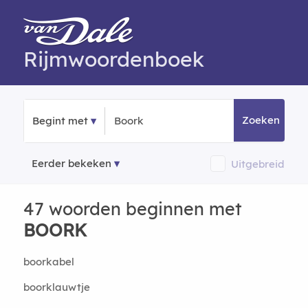
Rijmwoordenboek
Zoeken
Begint met
Eerder bekeken
Uitgebreid
47 woorden beginnen met
BOORK
boorkabel
boorklauwtje