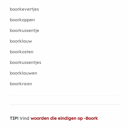
boorkevertjes
boorkoppen
boorkussentje
boorklauw
boorkosten
boorkussentjes
boorklauwen
boorkraan
TIP!
Vind
woorden die eindigen op -Boork