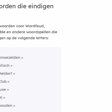
rden die eindigen
woorden voor Wordfeud,
ble en andere woordspellen die
gen op de volgende letters:
smoezelden
atisch
Heldert
Club
luxe
Hi
houden