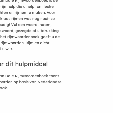
an Dale Rijmwoordenboek is de
erijmhulp die u helpt om leuke
hten en rijmen te maken. Voor
rklaas rijmen was nog nooit zo
udig! Vul een woord, naam,
kwoord, gezegde of uitdrukking
n het rijmwoordenboek geeft u de
 rijmwoorden. Rijm en dicht
 u wilt.
r dit hulpmiddel
an Dale Rijmwoordenboek toont
oorden op basis van Nederlandse
raak.