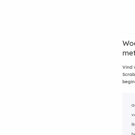
Woo
me
Vind 
Scrab
begin
a
v
R
b