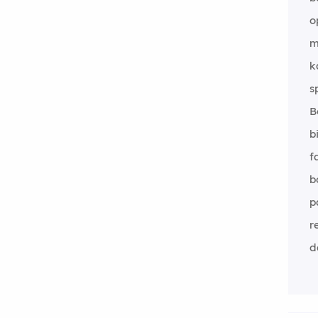
o
m
k
s
B
b
f
b
p
r
d