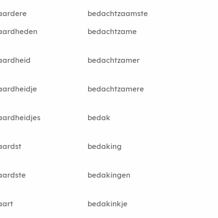
aardere
bedachtzaamste
aardheden
bedachtzame
aardheid
bedachtzamer
aardheidje
bedachtzamere
aardheidjes
bedak
aardst
bedaking
aardste
bedakingen
aart
bedakinkje