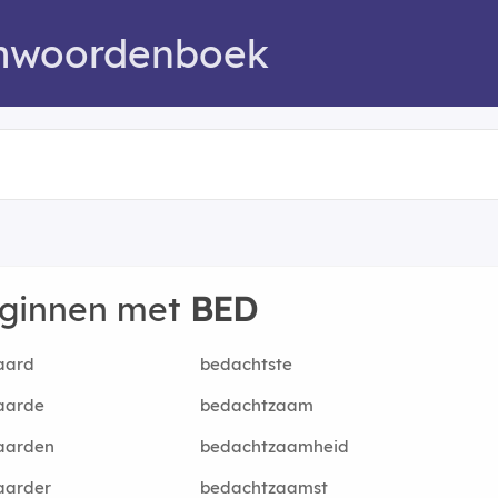
mwoordenboek
eginnen met
BED
aard
bedachtste
aarde
bedachtzaam
aarden
bedachtzaamheid
aarder
bedachtzaamst