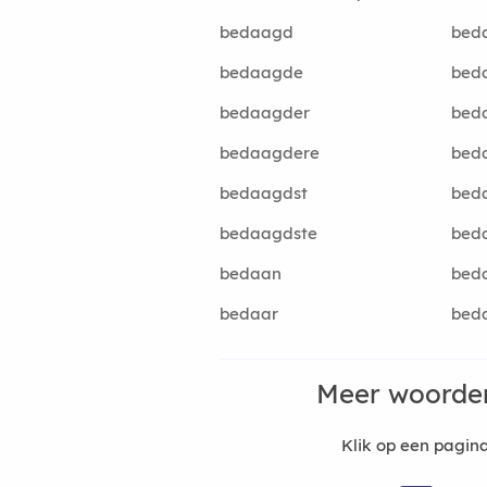
bedaagd
bed
bedaagde
beda
bedaagder
bed
bedaagdere
bed
bedaagdst
beda
bedaagdste
bed
bedaan
bed
bedaar
beda
Meer woorde
Klik op een pagi