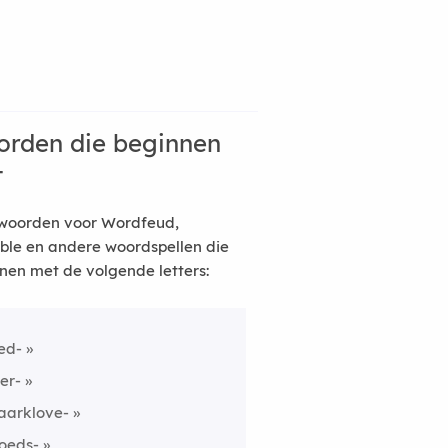
rden die beginnen
t
woorden voor Wordfeud,
ble en andere woordspellen die
nen met de volgende letters:
ed-
er-
aarklove-
oeds-