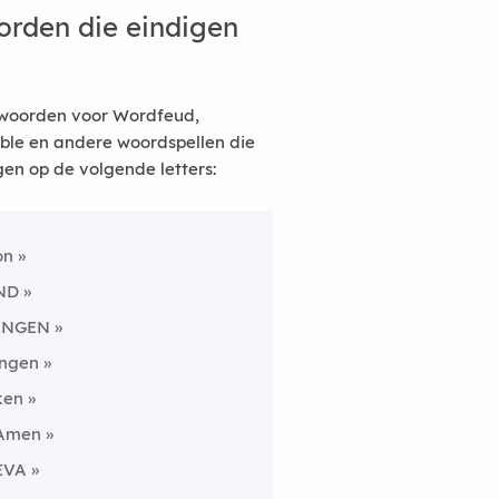
rden die eindigen
woorden voor Wordfeud,
ble en andere woordspellen die
gen op de volgende letters:
on
ND
INGEN
ingen
ken
Amen
EVA