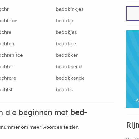
acht
bedakinkjes
cht toe
bedakje
achte
bedakjes
achten
bedakke
chten toe
bedakken
achter
bedakkend
achtere
bedakkende
chtst
bedaks
n die beginnen met
bed-
Rij
nanummer om meer woorden te zien.