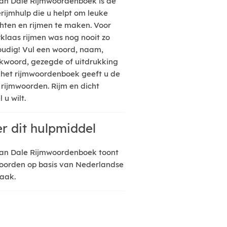
an Dale Rijmwoordenboek is de
erijmhulp die u helpt om leuke
hten en rijmen te maken. Voor
rklaas rijmen was nog nooit zo
udig! Vul een woord, naam,
kwoord, gezegde of uitdrukking
n het rijmwoordenboek geeft u de
 rijmwoorden. Rijm en dicht
 u wilt.
r dit hulpmiddel
an Dale Rijmwoordenboek toont
oorden op basis van Nederlandse
raak.