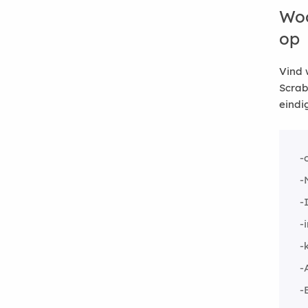
Woo
op
Vind 
Scrab
eindi
-
-
-
-
-
-
-