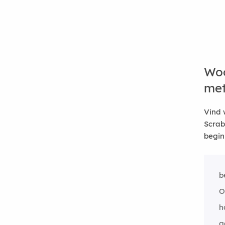
Woo
me
Vind 
Scrab
begin
b
O
h
g