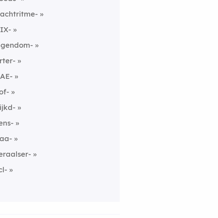
achtritme-
IX-
igendom-
rter-
AE-
of-
ijkd-
ens-
aa-
eraalser-
cl-