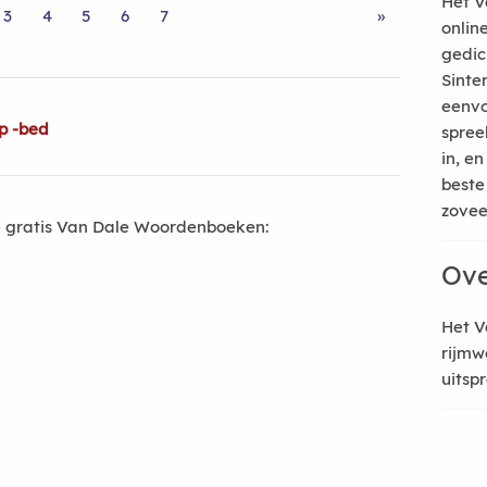
Het V
3
4
5
6
7
»
onlin
gedic
Sinte
eenvo
p -bed
spree
in, e
beste
zoveel
 gratis Van Dale Woordenboeken:
Ove
Het V
rijmw
uitsp