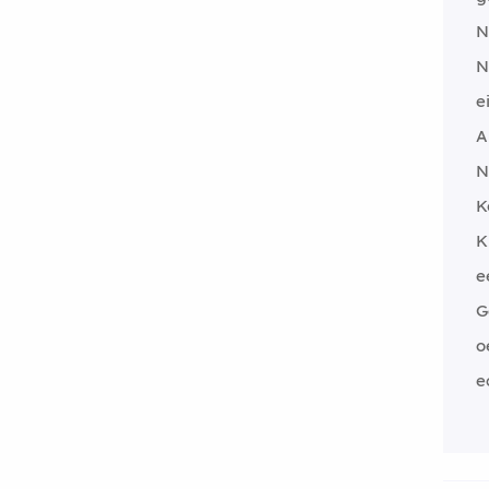
N
N
e
A
N
K
K
e
G
o
e