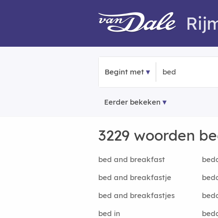
Rij
Begint met
Eerder bekeken
3229 woorden b
bed and breakfast
bed
bed and breakfastje
bed
bed and breakfastjes
bed
bed in
bed