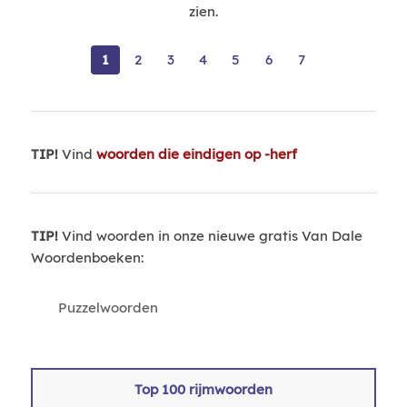
zien.
1
2
3
4
5
6
7
TIP!
Vind
woorden die eindigen op -herf
TIP!
Vind woorden in onze nieuwe gratis Van Dale
Woordenboeken:
Puzzelwoorden
Top 100 rijmwoorden