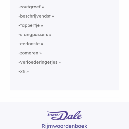
-zoutgroef
-beschrijvendst
-tappertje
-stangpassers
-eerlooste
-zomeren
-verloederingetjes
-xti
Rijmwoordenboek