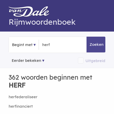
Rijmwoordenboek
Zoeken
Begint met
Eerder bekeken
Uitgebreid
362 woorden beginnen met
HERF
herfederaliseer
herfinanciert