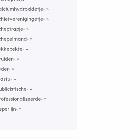
alciumhydroxidetje-
chietverenigingetje-
cheptrapje-
chepelmand-
ekkebekte-
ruiden-
eder-
astu-
ublicistische-
rofessionalizeerde-
eperlijn-