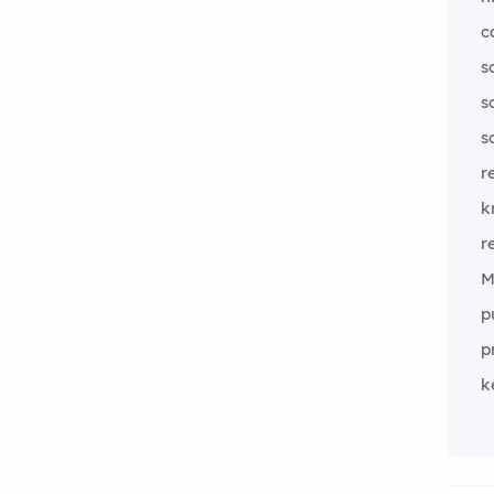
c
s
s
s
r
k
r
M
p
p
k