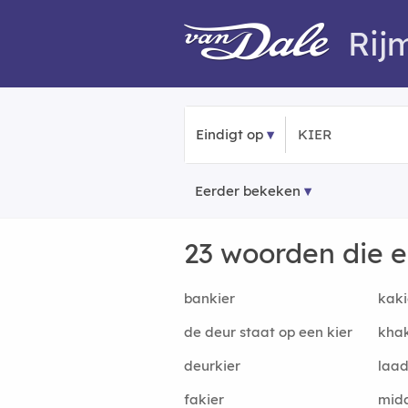
Rij
Eindigt op
Eerder bekeken
23 woorden die 
bankier
kaki
de deur staat op een kier
khak
deurkier
laad
fakier
mid