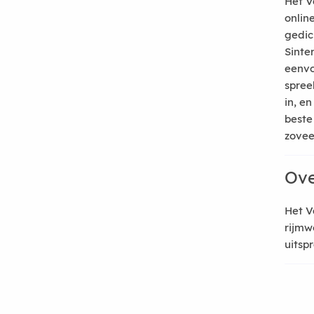
Het V
onlin
gedic
Sinte
eenvo
spree
in, e
beste
zoveel
Ove
Het V
rijmw
uitsp