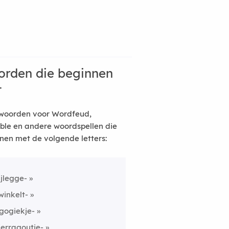
rden die beginnen
t
woorden voor Wordfeud,
ble en andere woordspellen die
nen met de volgende letters:
ijlegge-
winkelt-
gogiekje-
ierragoutje-