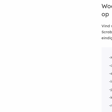
Woo
op
Vind 
Scrab
eindi
-
-
-
-
-
-
-