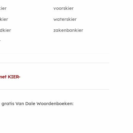
ier
voorskier
kier
waterskier
ldkier
zakenbankier
r
met KIER-
 gratis Van Dale Woordenboeken: