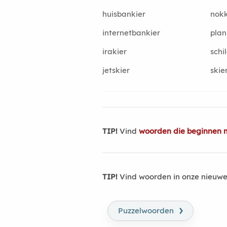
huisbankier
nokk
internetbankier
plan
irakier
schi
jetskier
skie
TIP!
Vind
woorden die beginnen 
TIP!
Vind woorden in onze nieuwe
›
Puzzelwoorden