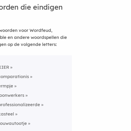
rden die eindigen
woorden voor Wordfeud,
ble en andere woordspellen die
gen op de volgende letters:
KIER
comparationis
ermpje
loonwerkers
professionalizeerde
kasteel
rouwautootje