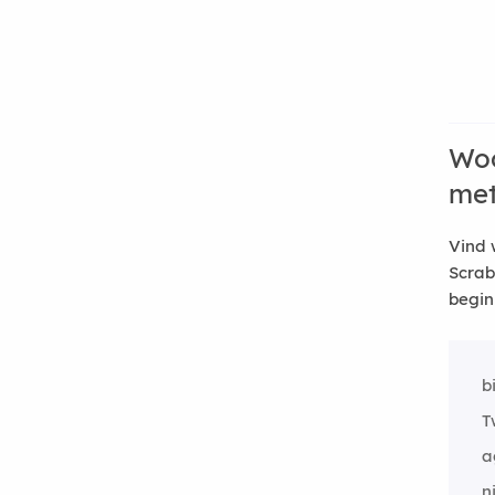
Woo
me
Vind 
Scrab
begin
b
T
a
n