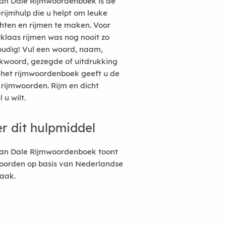
an Dale Rijmwoordenboek is de
erijmhulp die u helpt om leuke
hten en rijmen te maken. Voor
rklaas rijmen was nog nooit zo
udig! Vul een woord, naam,
kwoord, gezegde of uitdrukking
n het rijmwoordenboek geeft u de
 rijmwoorden. Rijm en dicht
 u wilt.
r dit hulpmiddel
an Dale Rijmwoordenboek toont
oorden op basis van Nederlandse
raak.