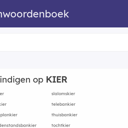
mwoordenboek
eindigen op
KIER
er
slalomskier
ier
telebankier
plankier
thuisbankier
denstandsbankier
tochtkier