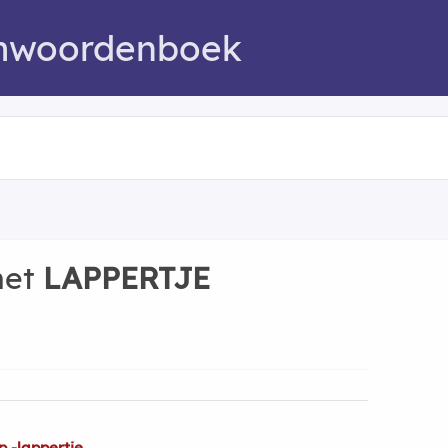
mwoordenboek
met
LAPPERTJE
 -lappertje