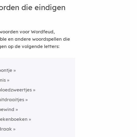
rden die eindigen
woorden voor Wordfeud,
ble en andere woordspellen die
gen op de volgende letters:
oontje
mis
bloedzweertjes
uitdraaitjes
bewind
tekenboeken
draak