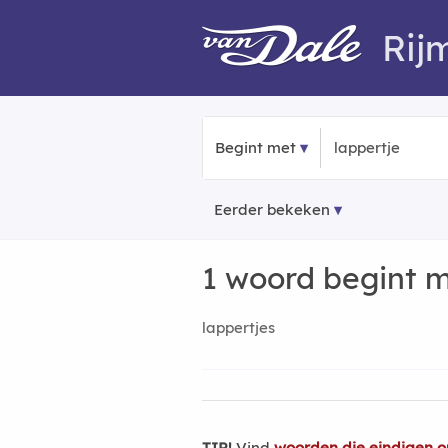
Rij
Begint met
Eerder bekeken
1 woord begint 
lappertjes
TIP!
Vind
woorden die eindigen op