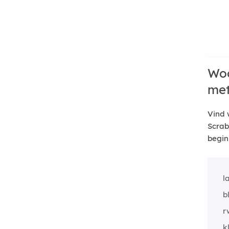
Woo
me
Vind 
Scrab
begin
l
b
r
k