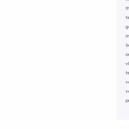
t
t
g
m
S
o
v
t
v
v
p