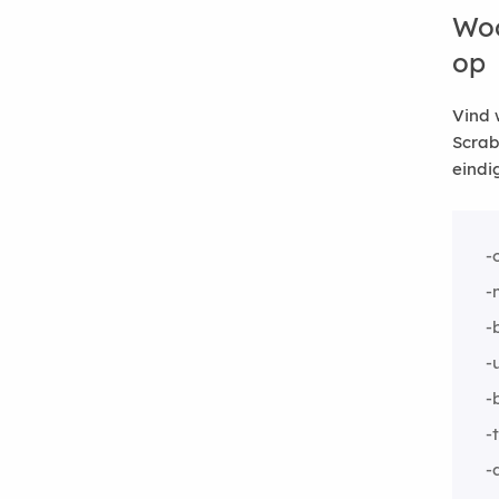
Woo
op
Vind 
Scrab
eindi
-
-
-
-
-
-
-