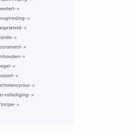
heaterl-
erugtreding-
esprieteld-
ijnde-
acrament-
mhouden-
legel-
eozoof-
erhalencyclus-
ervollediging-
rincipe-