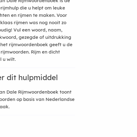
an Dale Rijmwoordenboek is de
erijmhulp die u helpt om leuke
hten en rijmen te maken. Voor
rklaas rijmen was nog nooit zo
udig! Vul een woord, naam,
kwoord, gezegde of uitdrukking
n het rijmwoordenboek geeft u de
 rijmwoorden. Rijm en dicht
 u wilt.
r dit hulpmiddel
an Dale Rijmwoordenboek toont
oorden op basis van Nederlandse
raak.