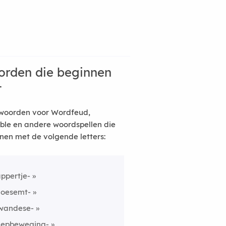
rden die beginnen
t
woorden voor Wordfeud,
ble en andere woordspellen die
nen met de volgende letters:
appertje-
loesemt-
wandese-
lepbeweging-