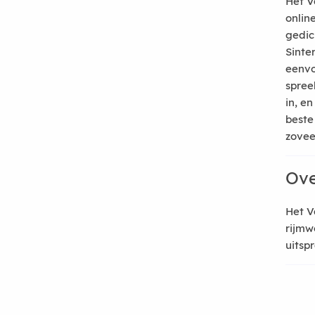
Het V
onlin
gedic
Sinte
eenvo
spree
in, e
beste
zoveel
Ove
Het V
rijmw
uitsp