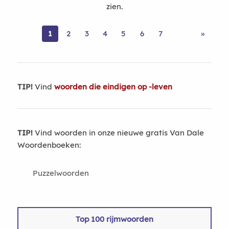
zien.
1
2
3
4
5
6
7
»
TIP!
Vind
woorden die eindigen op -leven
TIP!
Vind woorden in onze nieuwe gratis Van Dale
Woordenboeken:
Puzzelwoorden
Top 100 rijmwoorden