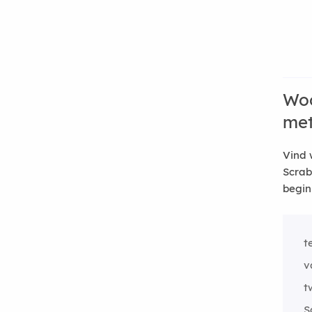
Woo
me
Vind 
Scrab
begin
t
v
t
S