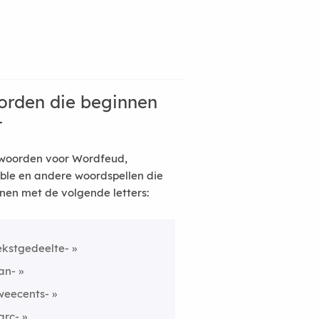
rden die beginnen
t
woorden voor Wordfeud,
ble en andere woordspellen die
nen met de volgende letters:
ekstgedeelte-
an-
weecents-
arc-