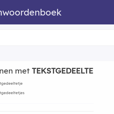
mwoordenboek
nnen met
TEKSTGEDEELTE
tgedeeltetje
tgedeeltetjes