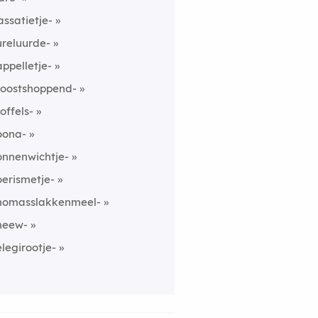
assatietje-
ureluurde-
appelletje-
roostshoppend-
roffels-
oona-
onnenwichtje-
oerismetje-
homasslakkenmeel-
heew-
elegirootje-