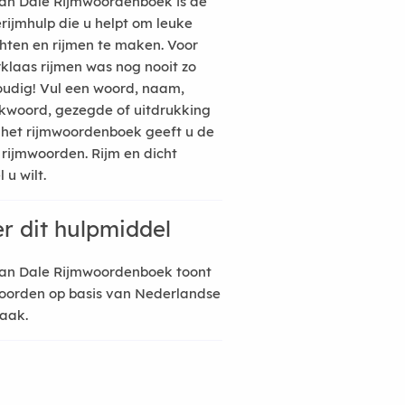
an Dale Rijmwoordenboek is de
erijmhulp die u helpt om leuke
hten en rijmen te maken. Voor
rklaas rijmen was nog nooit zo
udig! Vul een woord, naam,
kwoord, gezegde of uitdrukking
n het rijmwoordenboek geeft u de
 rijmwoorden. Rijm en dicht
 u wilt.
r dit hulpmiddel
an Dale Rijmwoordenboek toont
oorden op basis van Nederlandse
raak.