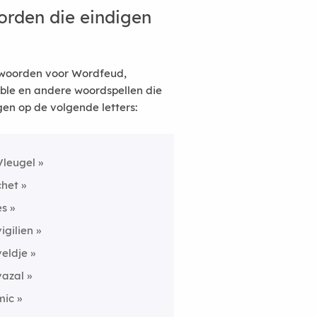
rden die eindigen
woorden voor Wordfeud,
ble en andere woordspellen die
gen op de volgende letters:
Vleugel
chet
es
vigilien
veldje
vazal
mic