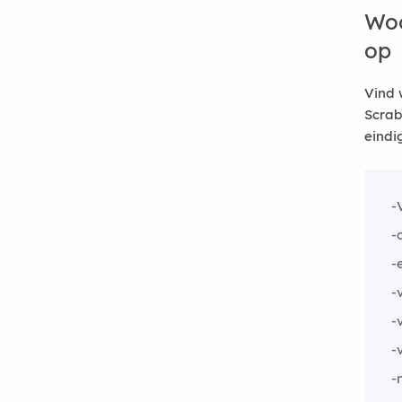
Woo
op
Vind 
Scrab
eindi
-
-
-
-
-
-
-