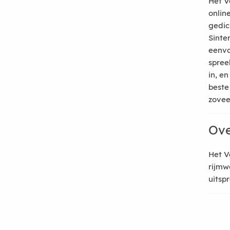
Het V
onlin
gedic
Sinte
eenvo
spree
in, e
beste
zoveel
Ove
Het V
rijmw
uitsp