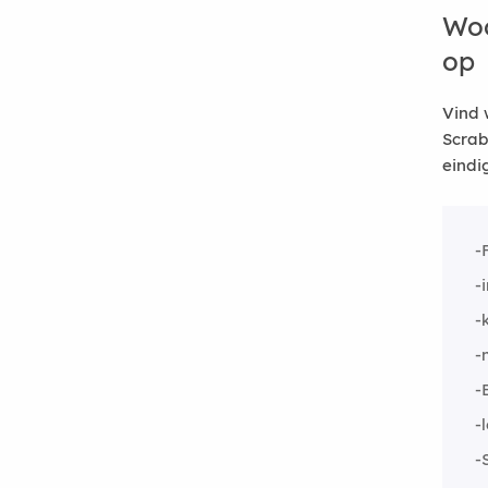
Woo
op
Vind 
Scrab
eindi
-
-
-
-
-
-
-