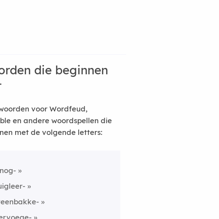
rden die beginnen
t
woorden voor Wordfeud,
ble en andere woordspellen die
nen met de volgende letters:
nog-
uigleer-
teenbakke-
ervoege-