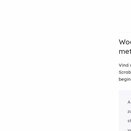
Woo
me
Vind 
Scrab
begin
A
z
s
v