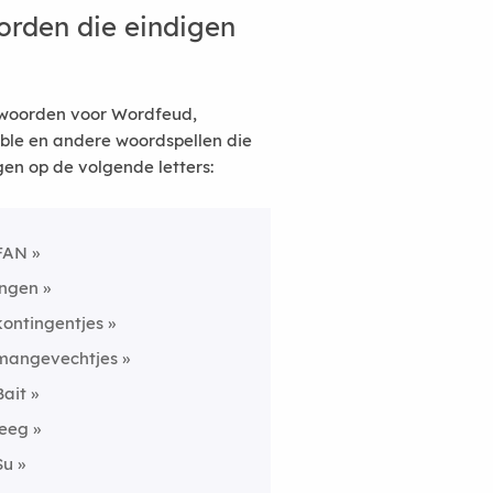
rden die eindigen
woorden voor Wordfeud,
ble en andere woordspellen die
gen op de volgende letters:
FAN
ingen
kontingentjes
mangevechtjes
Bait
leeg
Su