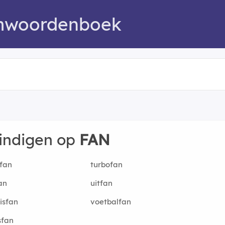
mwoordenboek
eindigen op
FAN
fan
turbofan
an
uitfan
isfan
voetbalfan
sfan