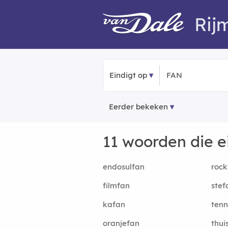
Rij
Eindigt op
Eerder bekeken
11 woorden die 
endosulfan
rock
filmfan
stef
kafan
tenn
oranjefan
thui