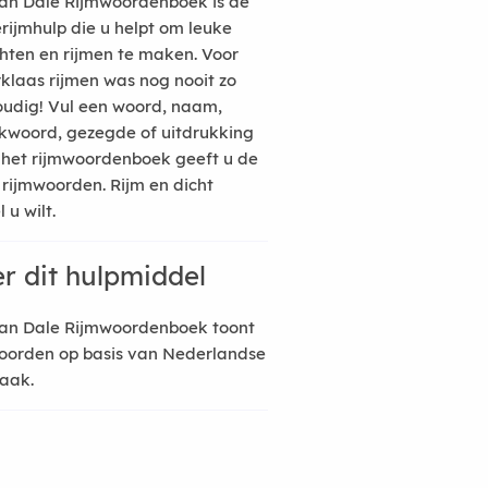
an Dale Rijmwoordenboek is de
erijmhulp die u helpt om leuke
hten en rijmen te maken. Voor
rklaas rijmen was nog nooit zo
udig! Vul een woord, naam,
kwoord, gezegde of uitdrukking
n het rijmwoordenboek geeft u de
 rijmwoorden. Rijm en dicht
 u wilt.
r dit hulpmiddel
an Dale Rijmwoordenboek toont
oorden op basis van Nederlandse
raak.