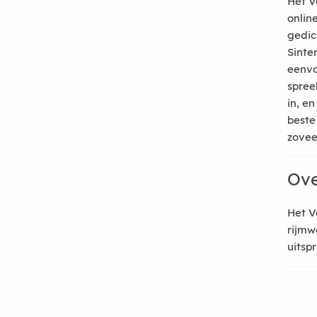
Het V
onlin
gedic
Sinte
eenvo
spree
in, e
beste
zoveel
Ove
Het V
rijmw
uitsp