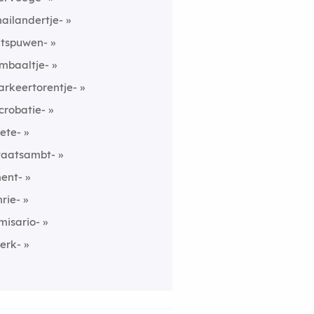
hailandertje-
itspuwen-
imbaaltje-
arkeertorentje-
crobatie-
ete-
taatsambt-
ent-
nrie-
misario-
erk-