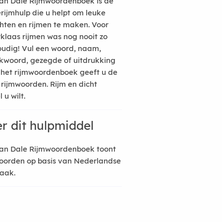
an Dale Rijmwoordenboek is de
erijmhulp die u helpt om leuke
hten en rijmen te maken. Voor
rklaas rijmen was nog nooit zo
udig! Vul een woord, naam,
kwoord, gezegde of uitdrukking
n het rijmwoordenboek geeft u de
 rijmwoorden. Rijm en dicht
 u wilt.
r dit hulpmiddel
an Dale Rijmwoordenboek toont
oorden op basis van Nederlandse
raak.