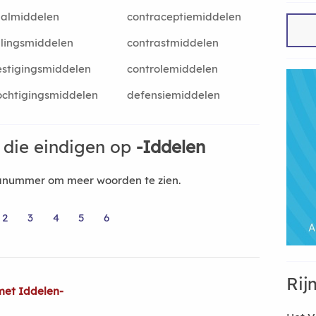
aalmiddelen
contraceptiemiddelen
lingsmiddelen
contrastmiddelen
stigingsmiddelen
controlemiddelen
chtigingsmiddelen
defensiemiddelen
die eindigen op
-Iddelen
nanummer om meer woorden te zien.
2
3
4
5
6
Rij
met Iddelen-