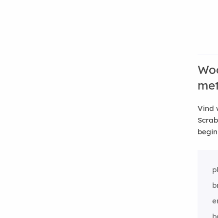
Woo
me
Vind 
Scrab
begin
p
b
e
b