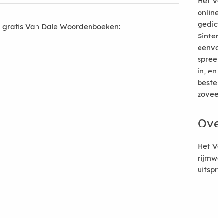
Het V
onlin
gedic
 gratis Van Dale Woordenboeken:
Sinte
eenvo
spree
in, e
beste
zoveel
Ove
Het V
rijmw
uitsp