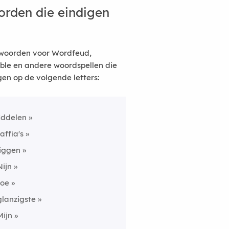
rden die eindigen
woorden voor Wordfeud,
ble en andere woordspellen die
gen op de volgende letters:
Iddelen
taffia's
liggen
Nijn
toe
glanzigste
Mijn