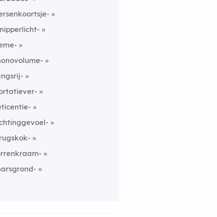
ersenkoortsje-
nipperlicht-
eme-
onovolume-
angsrij-
ortatiever-
eticentie-
ichtinggevoel-
rugskok-
orrenkraam-
arsgrond-