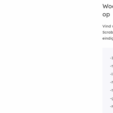
Woo
op
Vind 
Scrab
eindi
-
-
-
-
-
-
-