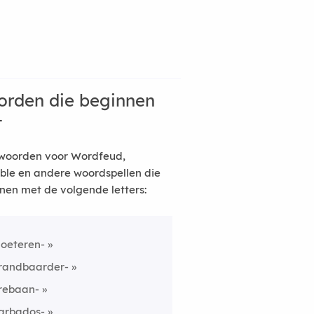
rden die beginnen
t
woorden voor Wordfeud,
ble en andere woordspellen die
nen met de volgende letters:
loeteren-
randbaarder-
rebaan-
arbados-