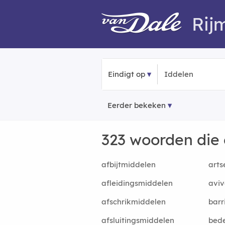
Rij
Eindigt op
Eerder bekeken
323 woorden die
afbijtmiddelen
arts
afleidingsmiddelen
avi
afschrikmiddelen
barr
afsluitingsmiddelen
bed