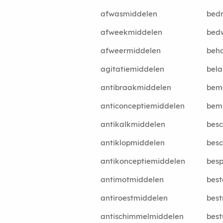
afwasmiddelen
bedr
afweekmiddelen
bed
afweermiddelen
beh
agitatiemiddelen
bela
antibraakmiddelen
bem
anticonceptiemiddelen
bem
antikalkmiddelen
bes
antiklopmiddelen
besc
antikonceptiemiddelen
besp
antimotmiddelen
bes
antiroestmiddelen
best
antischimmelmiddelen
best