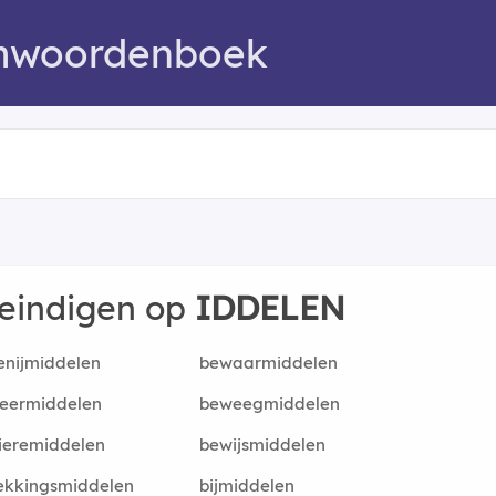
mwoordenboek
 eindigen op
IDDELEN
enijmiddelen
bewaarmiddelen
veermiddelen
beweegmiddelen
ieremiddelen
bewijsmiddelen
ekkingsmiddelen
bijmiddelen