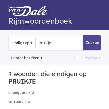
Rijmwoordenboek
Zoeken
Eindigt op
Eerder bekeken
Uitgebreid
9 woorden die eindigen op
PRUIKJE
allongepruikje
carrepruikje