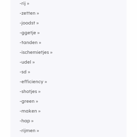
-rij
-zetten
-joodst
-ggetje
-tanden
-ischemietjes
-udel
-sd
-efficiency
-shotjes
-green
-maken
-hap
-rijmen