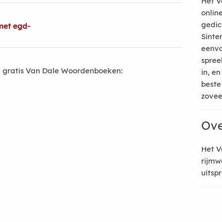
Het V
onlin
gedic
met egd-
Sinte
eenvo
spree
 gratis Van Dale Woordenboeken:
in, e
beste
zoveel
Ove
Het V
rijmw
uitsp