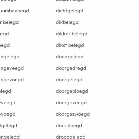
tuursbevoegd
dichtgelegd
r belegd
dikbelegd
oegd
dikker belegd
oegd
dikst belegd
engelegd
doodgelegd
eengeveegd
doorgedregd
eengevoegd
doorgelegd
elegd
doorgeploegd
geveegd
doorgeveegd
gevoegd
doorgezwoegd
tgelegd
doorploegd
engelegd
drooggelegd