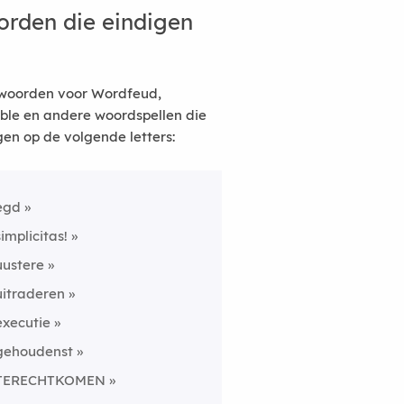
rden die eindigen
woorden voor Wordfeud,
ble en andere woordspellen die
gen op de volgende letters:
egd
simplicitas!
uustere
uitraderen
executie
gehoudenst
TERECHTKOMEN