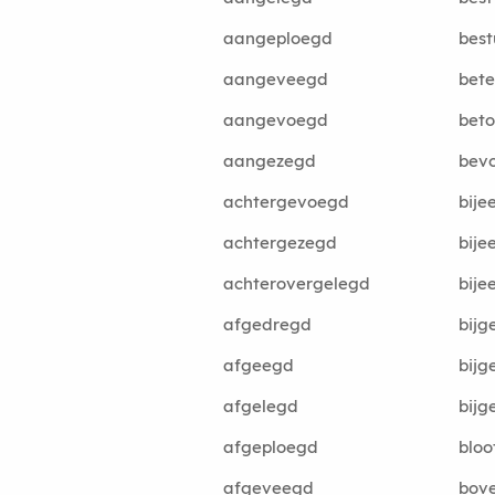
aangeploegd
bes
aangeveegd
bete
aangevoegd
bet
aangezegd
bev
achtergevoegd
bije
achtergezegd
bij
achterovergelegd
bij
afgedregd
bijg
afgeegd
bij
afgelegd
bij
afgeploegd
bloo
afgeveegd
bov