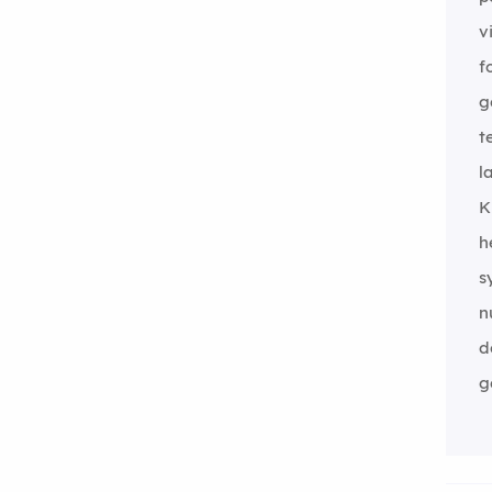
v
f
g
t
l
K
h
s
n
d
g