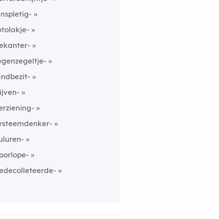
inspletig-
otolakje-
ekanter-
egenzegeltje-
andbezit-
ijven-
erziening-
ysteemdenker-
uluren-
oorlope-
edecolleteerde-