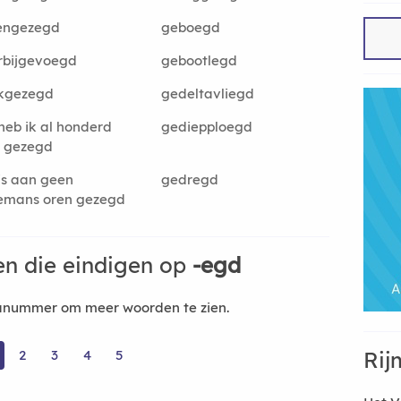
engezegd
geboegd
rbijgevoegd
gebootlegd
kgezegd
gedeltavliegd
heb ik al honderd
gediepploegd
r gezegd
is aan geen
gedregd
emans oren gezegd
n die eindigen op
-egd
nanummer om meer woorden te zien.
2
3
4
5
Rij