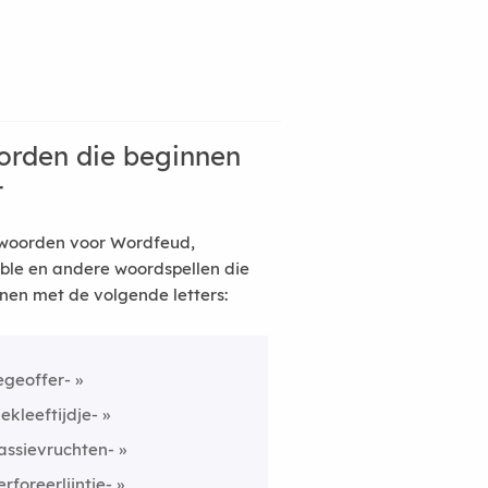
rden die beginnen
t
woorden voor Wordfeud,
ble en andere woordspellen die
nen met de volgende letters:
egeoffer-
iekleeftijdje-
assievruchten-
erforeerlijntje-