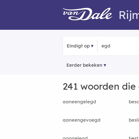
Rij
Eindigt op
Eerder bekeken
241 woorden die
aaneengelegd
bes
aaneengevoegd
besl
aangelegd
best