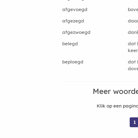
afgevoegd
bov
afgezegd
daa
afgezwoegd
dan
belegd
dat 
kee
beploegd
dat 
dov
Meer woorde
Klik op een pagi
1