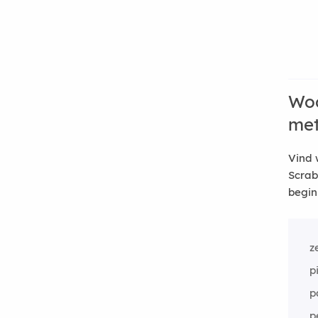
Woo
me
Vind 
Scrab
begin
z
p
p
p