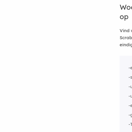
Woo
op
Vind 
Scrab
eindi
-
-
-
-
-
-
-