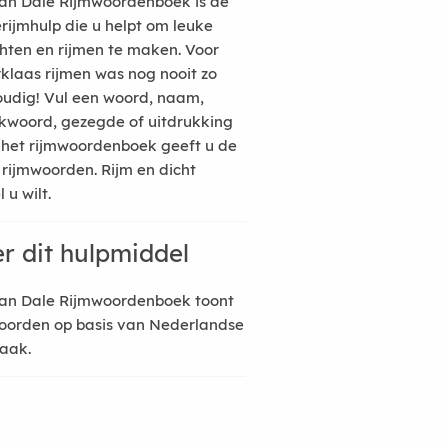
an Dale Rijmwoordenboek is de
erijmhulp die u helpt om leuke
hten en rijmen te maken. Voor
rklaas rijmen was nog nooit zo
udig! Vul een woord, naam,
kwoord, gezegde of uitdrukking
n het rijmwoordenboek geeft u de
 rijmwoorden. Rijm en dicht
 u wilt.
r dit hulpmiddel
an Dale Rijmwoordenboek toont
oorden op basis van Nederlandse
raak.