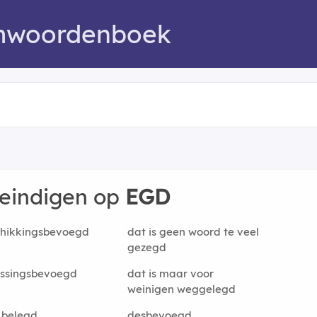
mwoordenboek
 eindigen op
EGD
chikkingsbevoegd
dat is geen woord te veel
gezegd
issingsbevoegd
dat is maar voor
weinigen weggelegd
 belegd
desbevoegd