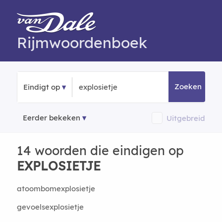
Rijmwoordenboek
Zoeken
Eindigt op
Eerder bekeken
Uitgebreid
14 woorden die eindigen op
EXPLOSIETJE
atoombomexplosietje
gevoelsexplosietje