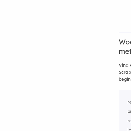
Woo
me
Vind 
Scrab
begin
r
p
r
l