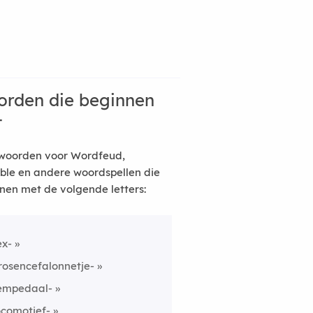
rden die beginnen
t
woorden voor Wordfeud,
ble en andere woordspellen die
nen met de volgende letters:
ex-
rosencefalonnetje-
empedaal-
ocomotief-