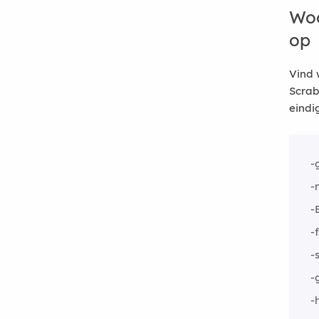
Woo
op
Vind 
Scrab
eindi
-
-
-
-
-
-
-