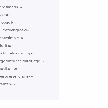
arafimosis-
oeka-
llopaat-
uimsteengroeve-
ootzalmpje-
llerling-
eklameboodschap-
rgaantransplantatietje-
aadkamer-
eeroverseilandje-
renten-