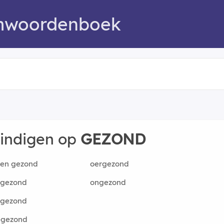
mwoordenboek
eindigen op
GEZOND
den gezond
oergezond
 gezond
ongezond
ngezond
-gezond