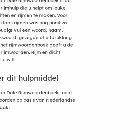
an Dale Rijmwoordenboek is de
erijmhulp die u helpt om leuke
hten en rijmen te maken. Voor
rklaas rijmen was nog nooit zo
udig! Vul een woord, naam,
kwoord, gezegde of uitdrukking
n het rijmwoordenboek geeft u de
 rijmwoorden. Rijm en dicht
 u wilt.
r dit hulpmiddel
an Dale Rijmwoordenboek toont
oorden op basis van Nederlandse
raak.