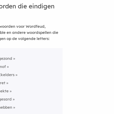
rden die eindigen
woorden voor Wordfeud,
ble en andere woordspellen die
gen op de volgende letters:
gezond
mof
Ekelders
fret
sekte
gesard
hebben