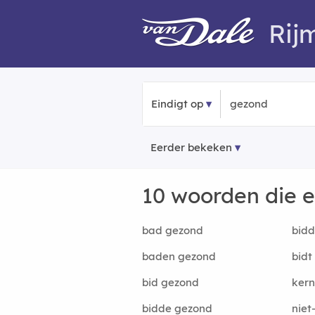
Rij
Eindigt op
Eerder bekeken
10 woorden die 
bad gezond
bid
baden gezond
bidt
bid gezond
ker
bidde gezond
niet