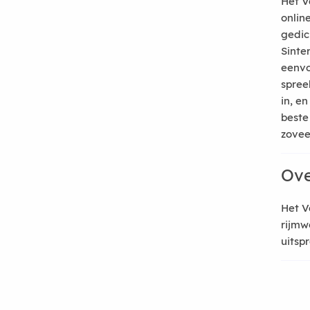
Het V
onlin
gedic
Sinte
eenvo
spree
in, e
beste
zoveel
Ove
Het V
rijmw
uitsp