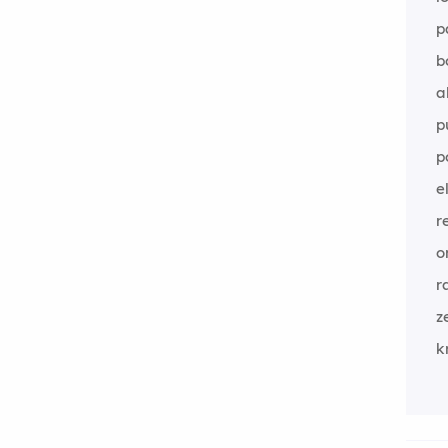
p
b
a
p
p
e
r
o
r
z
k