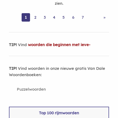
zien.
1
2
3
4
5
6
7
»
TIP!
Vind
woorden die beginnen met ieve-
TIP!
Vind woorden in onze nieuwe gratis Van Dale
Woordenboeken:
Puzzelwoorden
Top 100 rijmwoorden