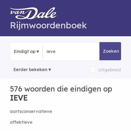
Rijmwoordenboek
Zoeken
Eindigt op
Eerder bekeken
Uitgebreid
576 woorden die eindigen op
IEVE
aartsconservatieve
affektieve