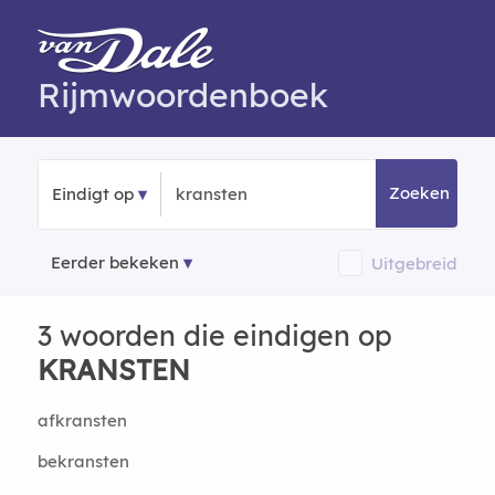
Rijmwoordenboek
Zoeken
Eindigt op
Eerder bekeken
Uitgebreid
3 woorden die eindigen op
KRANSTEN
afkransten
bekransten