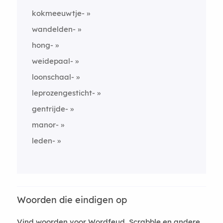
kokmeeuwtje-
wandelden-
hong-
weidepaal-
loonschaal-
leprozengesticht-
gentrijde-
manor-
leden-
Woorden die eindigen op
Vind woorden voor Wordfeud, Scrabble en andere