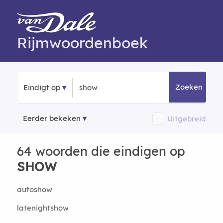
Rijmwoordenboek
Zoeken
Eindigt op
Eerder bekeken
Uitgebreid
64 woorden die eindigen op
SHOW
autoshow
latenightshow