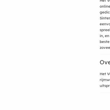
Het V
onlin
gedic
Sinte
eenvo
spree
in, e
beste
zoveel
Ove
Het V
rijmw
uitsp