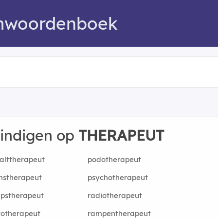
mwoordenboek
eindigen op
THERAPEUT
alttherapeut
podotherapeut
nstherapeut
psychotherapeut
pstherapeut
radiotherapeut
totherapeut
rampentherapeut