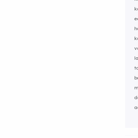
k
e
h
k
v
l
t
b
m
d
a