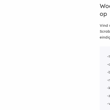
Woo
op
Vind 
Scrab
eindi
-
-
-
-
-
-
-