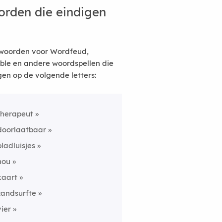
rden die eindigen
woorden voor Wordfeud,
ble en andere woordspellen die
gen op de volgende letters:
therapeut
doorlaatbaar
bladluisjes
nou
kaart
zandsurfte
vier