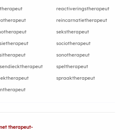
therapeut
reactiveringstherapeut
rotherapeut
reincarnatietherapeut
notherapeut
sekstherapeut
sietherapeut
sociotherapeut
sitherapeut
sonotherapeut
sendiecktherapeut
speltherapeut
iektherapeut
spraaktherapeut
ntherapeut
met therapeut-