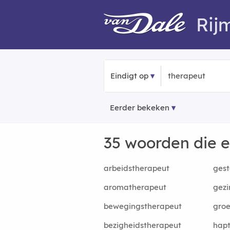
Rij
Eindigt op
Eerder bekeken
35 woorden die 
arbeidstherapeut
gest
aromatherapeut
gezi
bewegingstherapeut
groe
bezigheidstherapeut
hap