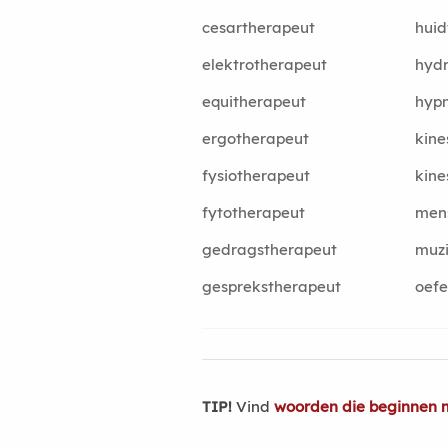
cesartherapeut
huid
elektrotherapeut
hyd
equitherapeut
hyp
ergotherapeut
kine
fysiotherapeut
kine
fytotherapeut
men
gedragstherapeut
muz
gesprekstherapeut
oefe
TIP!
Vind
woorden die beginnen 