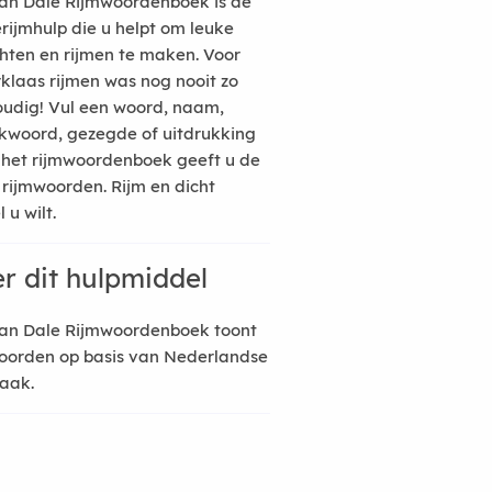
an Dale Rijmwoordenboek is de
erijmhulp die u helpt om leuke
hten en rijmen te maken. Voor
rklaas rijmen was nog nooit zo
udig! Vul een woord, naam,
kwoord, gezegde of uitdrukking
n het rijmwoordenboek geeft u de
 rijmwoorden. Rijm en dicht
 u wilt.
r dit hulpmiddel
an Dale Rijmwoordenboek toont
oorden op basis van Nederlandse
raak.