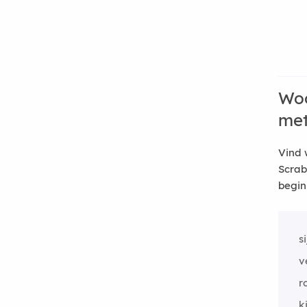
Woo
me
Vind 
Scrab
begin
s
v
r
k