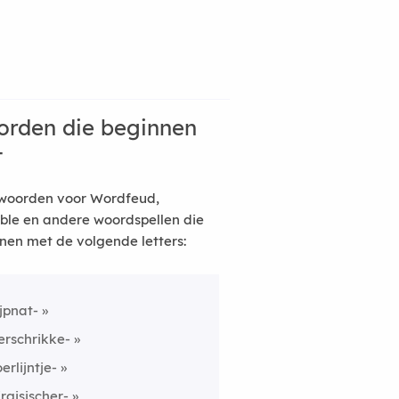
rden die beginnen
t
woorden voor Wordfeud,
ble en andere woordspellen die
nen met de volgende letters:
ijpnat-
erschrikke-
oerlijntje-
irgisischer-