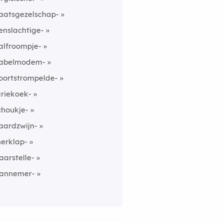
aatsgezelschap-
enslachtige-
alfroompje-
abelmodem-
oortstrompelde-
ariekoek-
choukje-
aardzwijn-
erklap-
aarstelle-
annemer-