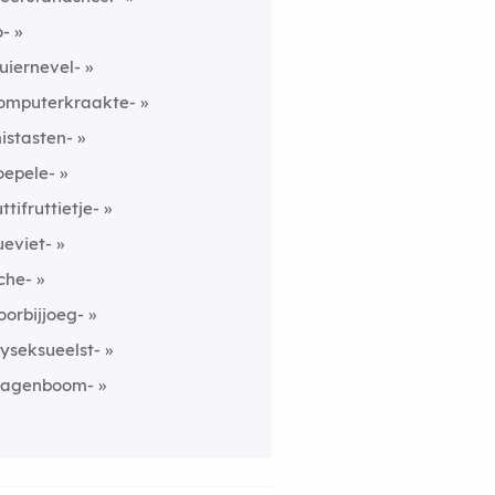
o-
luiernevel-
omputerkraakte-
istasten-
oepele-
uttifruttietje-
ueviet-
che-
oorbijjoeg-
ryseksueelst-
agenboom-