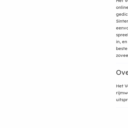
Het V
onlin
gedic
Sinte
eenvo
spree
in, e
beste
zoveel
Ove
Het V
rijmw
uitsp