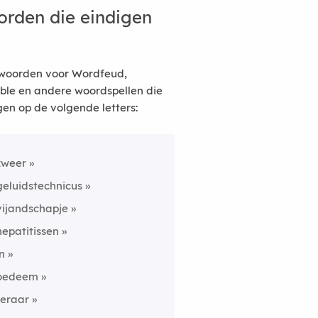
rden die eindigen
woorden voor Wordfeud,
ble en andere woordspellen die
gen op de volgende letters:
zweer
geluidstechnicus
vijandschapje
hepatitissen
in
oedeem
feraar