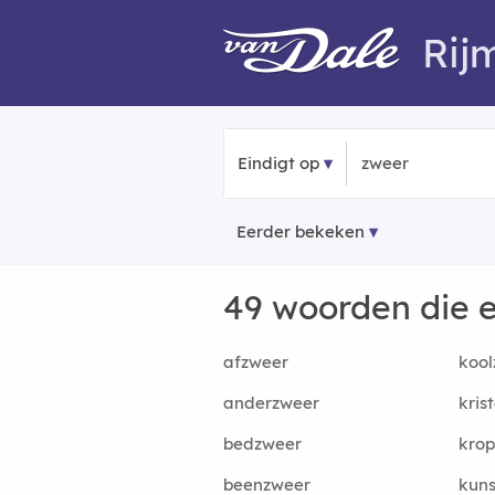
Rij
Eindigt op
Eerder bekeken
49 woorden die 
afzweer
kool
anderzweer
kris
bedzweer
kro
beenzweer
kun