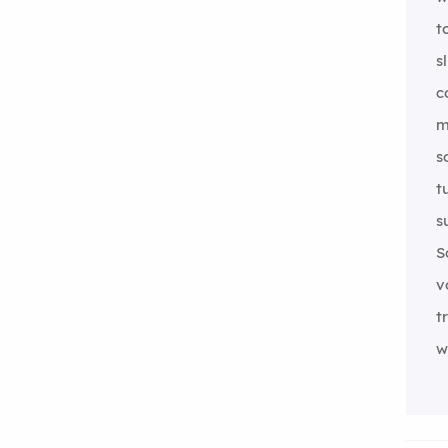
t
s
c
m
s
t
s
S
v
t
w