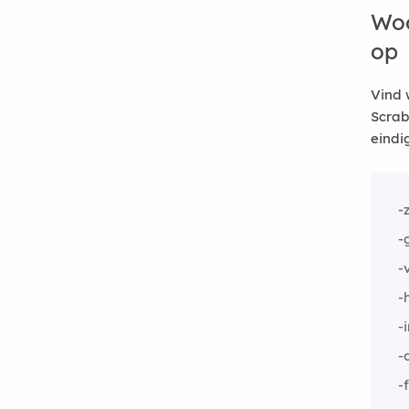
Woo
op
Vind 
Scrab
eindi
-
-
-
-
-
-
-