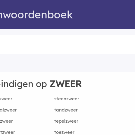
mwoordenboek
eindigen op
ZWEER
zweer
steenzweer
talzweer
tandzweer
pzweer
tepelzweer
stzweer
toezweer