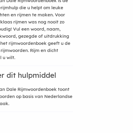
an Dale Rijmwoordenboek is de
erijmhulp die u helpt om leuke
hten en rijmen te maken. Voor
rklaas rijmen was nog nooit zo
udig! Vul een woord, naam,
kwoord, gezegde of uitdrukking
n het rijmwoordenboek geeft u de
 rijmwoorden. Rijm en dicht
 u wilt.
r dit hulpmiddel
an Dale Rijmwoordenboek toont
oorden op basis van Nederlandse
raak.