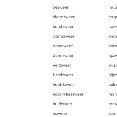
bezweer
maa
bloedzweer
nag
borstzweer
naz
darmzweer
ond
doorzweer
oor
duimzweer
opz
eeltzweer
orie
fistelzweer
pijp
hoofdzweer
pok
hoornvlieszweer
rech
huidzweer
ron
inzweer
sam