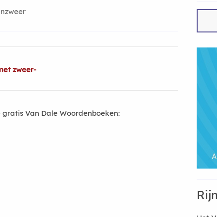
enzweer
met zweer-
 gratis Van Dale Woordenboeken:
Rij