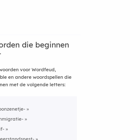
rden die beginnen
t
woorden voor Wordfeud,
ble en andere woordspellen die
nen met de volgende letters:
ponzenetje-
mmigratie-
if-
eerstandsnest-