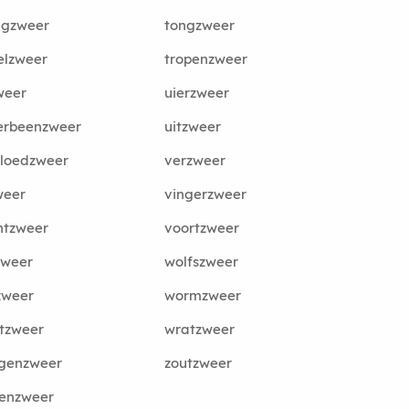
gzweer
tongzweer
elzweer
tropenzweer
weer
uierzweer
erbeenzweer
uitzweer
bloedzweer
verzweer
weer
vingerzweer
ntzweer
voortzweer
zweer
wolfszweer
zweer
wormzweer
tzweer
wratzweer
tgenzweer
zoutzweer
enzweer