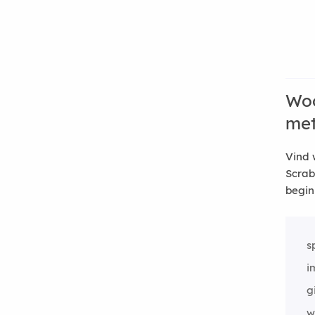
Woo
me
Vind 
Scrab
begin
s
i
g
w