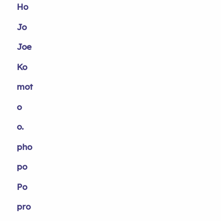
Ho
Jo
Joe
Ko
mot
o
o.
pho
po
Po
pro