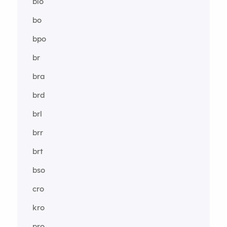
blo
bo
bpo
br
bra
brd
brl
brr
brt
bso
cro
kro
pro