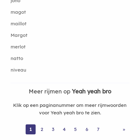
joho
magot
maillot
Margot
merlot
natto
niveau
Meer rijmen op
Yeah yeah bro
Klik op een paginanummer om meer rijmwoorden
voor Yeah yeah bro te zien.
1
2
3
4
5
6
7
»