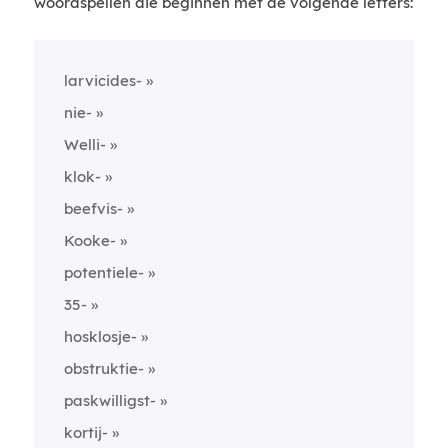
woordspellen die beginnen met de volgende letters:
larvicides-
nie-
Welli-
klok-
beefvis-
Kooke-
potentiele-
35-
hosklosje-
obstruktie-
paskwilligst-
kortij-