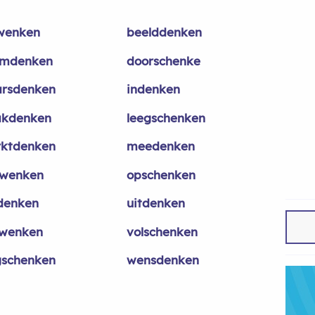
wenken
beelddenken
mdenken
doorschenke
rsdenken
indenken
kdenken
leegschenken
ktdenken
meedenken
wenken
opschenken
denken
uitdenken
zwenken
volschenken
schenken
wensdenken