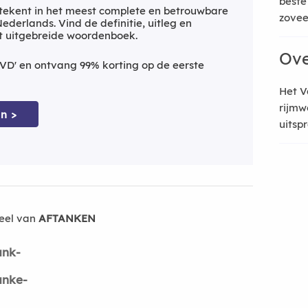
beste
ekent in het meest complete en betrouwbare
zoveel
derlands. Vind de definitie, uitleg en
t uitgebreide woordenboek.
Ove
VD' en ontvang 99% korting op de eerste
Het V
rijmw
n >
uitsp
eel van
AFTANKEN
ank-
anke-