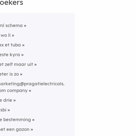
oekers
ml schema
 wo li
ax et tuba
este kyra
et zelf maar uit
eter is zo
arketing@pragatielectricals.
om company
e drie
esbi
e bestemming
et een gazon