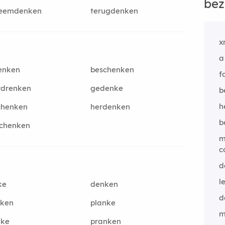
bez
teemdenken
terugdenken
x
a
enken
beschenken
f
rdrenken
gedenke
b
h
chenken
herdenken
b
schenken
m
c
d
l
ke
denken
d
nken
planke
m
nke
pranken