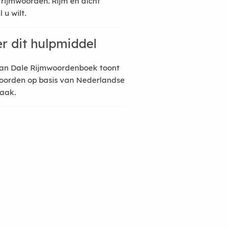
 rijmwoorden. Rijm en dicht
 u wilt.
r dit hulpmiddel
an Dale Rijmwoordenboek toont
oorden op basis van Nederlandse
raak.