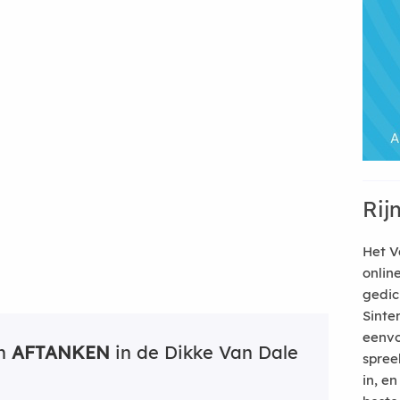
Rij
Het V
onlin
gedic
Sinte
eenvo
an
AFTANKEN
in de Dikke Van Dale
spree
in, e