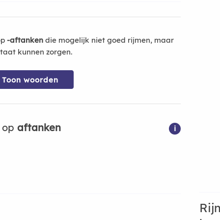
op
-aftanken
die mogelijk niet goed rijmen, maar
ltaat kunnen zorgen.
Toon woorden
n op
aftanken
i
Rij