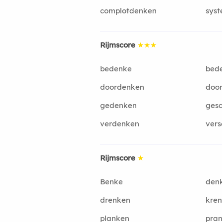
complotdenken
sys
Rijmscore
★★★
bedenke
bed
doordenken
doo
gedenken
ges
verdenken
ver
Rijmscore
★
Benke
den
drenken
kre
planken
pra