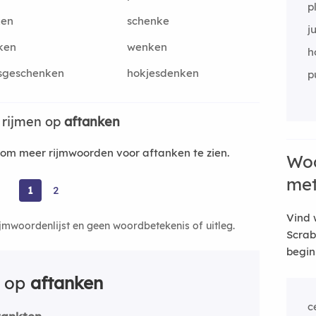
p
ken
schenke
j
ken
wenken
h
sgeschenken
hokjesdenken
p
 rijmen op
aftanken
om meer rijmwoorden voor aftanken te zien.
Woo
me
1
2
Vind 
ijmwoordenlijst en geen woordbetekenis of uitleg.
Scrab
begin
n op
aftanken
c