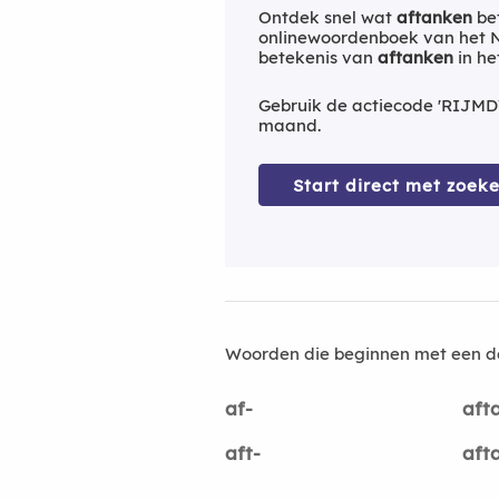
Ontdek snel wat
aftanken
bet
onlinewoordenboek van het Ne
betekenis van
aftanken
in he
Gebruik de actiecode 'RIJMD
maand.
Start direct met zoeke
Woorden die beginnen met een d
af-
aft
aft-
aft