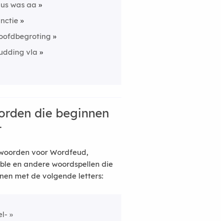
lus was aa
unctie
oofdbegroting
udding vla
rden die beginnen
t
woorden voor Wordfeud,
ble en andere woordspellen die
nen met de volgende letters:
el-