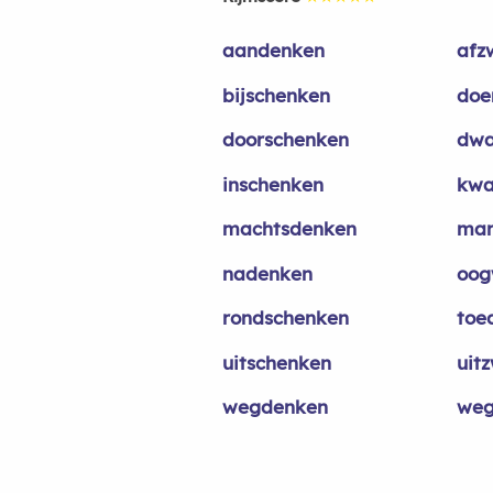
aandenken
afz
bijschenken
doe
doorschenken
dwa
inschenken
kwa
machtsdenken
mar
nadenken
oog
rondschenken
toe
uitschenken
uit
wegdenken
weg