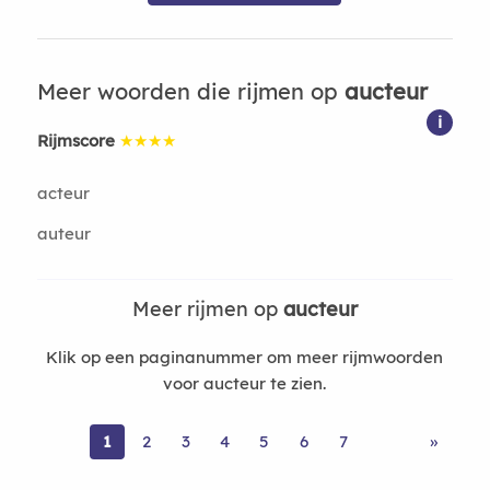
Meer woorden die rijmen op
aucteur
i
Rijmscore
★★★★
acteur
auteur
Meer rijmen op
aucteur
Klik op een paginanummer om meer rijmwoorden
voor aucteur te zien.
1
2
3
4
5
6
7
»