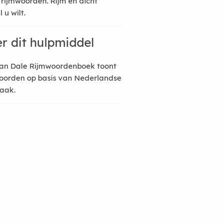
 rijmwoorden. Rijm en dicht
 u wilt.
r dit hulpmiddel
an Dale Rijmwoordenboek toont
oorden op basis van Nederlandse
raak.