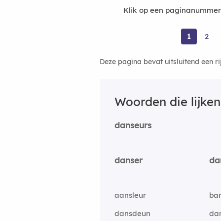
Klik op een paginanummer 
1
2
Deze pagina bevat uitsluitend een r
Woorden die lijke
danseurs
danser
da
aansleur
ba
dansdeun
da