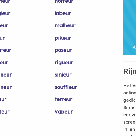
neur
horreur
gleur
labeur
eur
malheur
ur
pikeur
nteur
poseur
eur
rigueur
Rij
gneur
sinjeur
Het V
gneur
souffleur
onlin
eur
terreur
gedic
Sinte
teur
vapeur
eenvo
spree
in, e