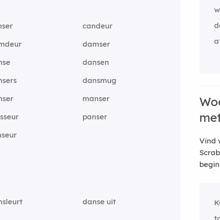
w
d
nser
candeur
a
mdeur
damser
nse
dansen
nsers
dansmug
nser
manser
Woo
me
sseur
panser
nseur
Vind 
Scrab
begin
sleurt
danse uit
K
t