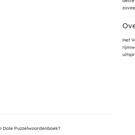
beste
zoveel
Ove
Het V
rijmw
uitsp
an Dale Puzzelwoordenboek?