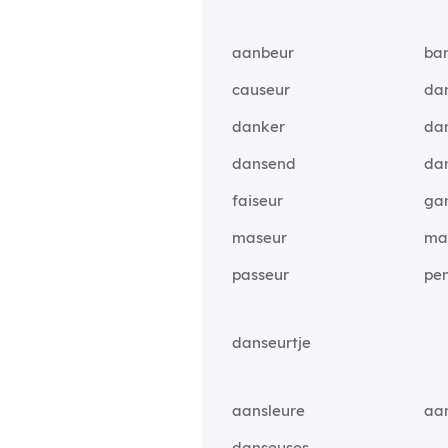
aanbeur
ba
causeur
da
danker
da
dansend
da
faiseur
ga
maseur
ma
passeur
pe
danseurtje
aansleure
aan
danseuses