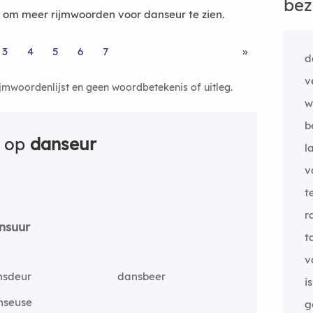
bez
om meer rijmwoorden voor danseur te zien.
3
4
5
6
7
»
d
v
ijmwoordenlijst en geen woordbetekenis of uitleg.
w
b
n op
danseur
l
v
t
r
nsuur
t
v
nsdeur
dansbeer
i
nseuse
g