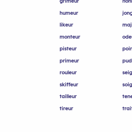
grimeur
hon
humeur
jon
likeur
maj
monteur
ode
pisteur
poi
primeur
pud
rouleur
sei
skiffeur
soi
tailleur
ten
tireur
trai