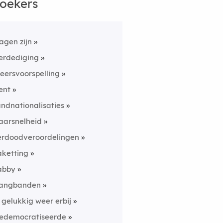
oekers
agen zijn
erdediging
eersvoorspelling
ent
andnationalisaties
aarsnelheid
erdoodveroordelingen
aketting
abby
angbanden
s gelukkig weer erbij
edemocratiseerde