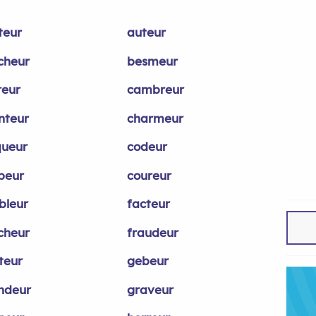
teur
auteur
cheur
besmeur
reur
cambreur
nteur
charmeur
queur
codeur
peur
coureur
bleur
facteur
îcheur
fraudeur
teur
gebeur
ndeur
graveur