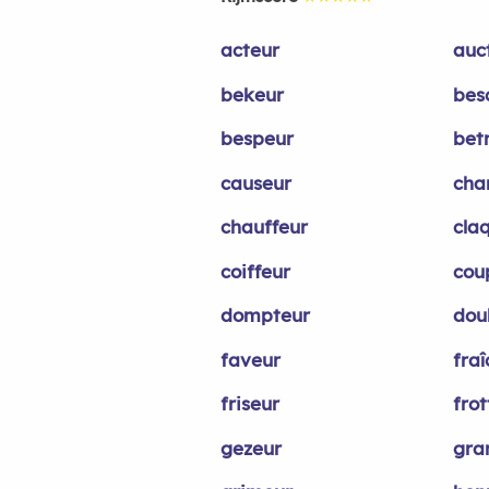
acteur
auc
bekeur
bes
bespeur
bet
causeur
cha
chauffeur
cla
coiffeur
cou
dompteur
dou
faveur
fra
friseur
frot
gezeur
gra