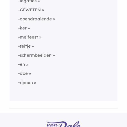
-legaties
-GEWETEN
-opendraaiende
-ker
-meifeest
-teitje
-schermbeelden
-en
-doe
-rijmen