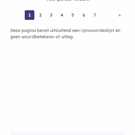
1
2
3
4
5
6
7
»
Deze pagina bevat uitsluitend een rijmwoordenlijst en
geen woordbetekenis of uitleg.