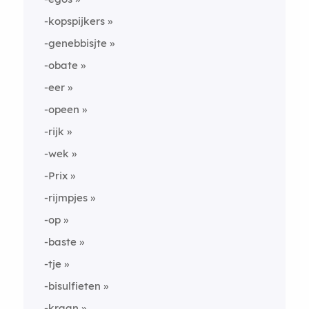
-kopspijkers
-genebbisjte
-obate
-eer
-opeen
-rijk
-wek
-Prix
-rijmpjes
-op
-baste
-tje
-bisulfieten
-kraan