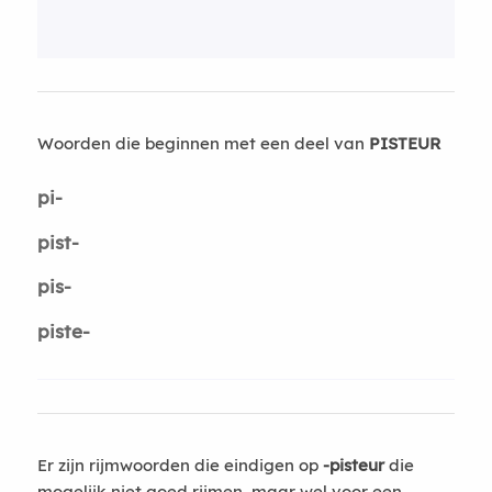
Woorden die beginnen met een deel van
PISTEUR
pi-
pist-
pis-
piste-
Er zijn rijmwoorden die eindigen op
-pisteur
die
mogelijk niet goed rijmen, maar wel voor een