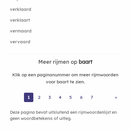
verklaard
verklaart
vermaard
vervaard
Meer rijmen op
baart
Klik op een paginanummer om meer rijmwoorden
voor baart te zien.
1
2
3
4
5
6
7
»
Deze pagina bevat uitsluitend een rijmwoordenlijst en
geen woordbetekenis of uitleg.