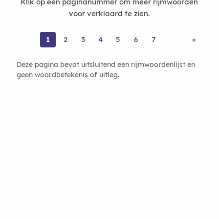
Klik op een paginanummer om meer rijmwoorden
voor verklaard te zien.
1
2
3
4
5
6
7
»
Deze pagina bevat uitsluitend een rijmwoordenlijst en
geen woordbetekenis of uitleg.